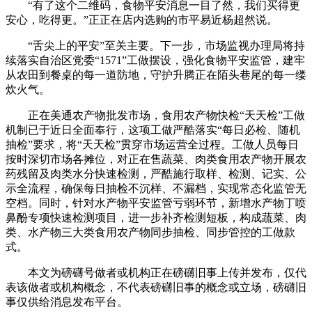
“有了这个二维码，食物平安消息一目了然，我们买得更
安心，吃得更。”正正在店内选购的市平易近杨超然说。
“舌尖上的平安”至关主要。下一步，市场监视办理局将持
续落实自治区党委“1571”工做摆设，强化食物平安监管，建牢
从农田到餐桌的每一道防地，守护升腾正在陌头巷尾的每一缕
炊火气。
正在美通农产物批发市场，食用农产物快检“天天检”工做
机制已于近日全面奉行，这项工做严酷落实“每日必检、随机
抽检”要求，将“天天检”贯穿市场运营全过程。工做人员每日
按时深切市场各摊位，对正在售蔬菜、肉类食用农产物开展农
药残留及肉类水分快速检测，严酷施行取样、检测、记实、公
示全流程，确保每日抽检不沉样、不漏档，实现常态化监管无
空档。同时，针对水产物平安监管亏弱环节，新增水产物丁喷
鼻酚专项快速检测项目，进一步补齐检测短板，构成蔬菜、肉
类、水产物三大类食用农产物同步抽检、同步管控的工做款
式。
本文为磅礴号做者或机构正在磅礴旧事上传并发布，仅代
表该做者或机构概念，不代表磅礴旧事的概念或立场，磅礴旧
事仅供给消息发布平台。