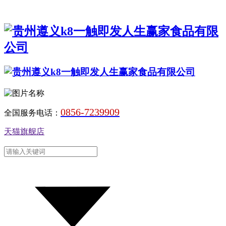
0856-7239909
全国服务电话：
天猫旗舰店