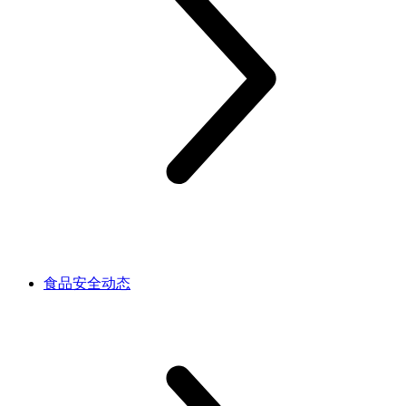
食品安全动态