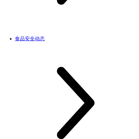
食品安全动态