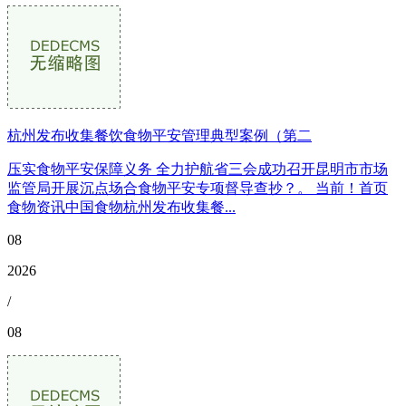
杭州发布收集餐饮食物平安管理典型案例（第二
压实食物平安保障义务 全力护航省三会成功召开昆明市市场
监管局开展沉点场合食物平安专项督导查抄？。 当前！首页
食物资讯中国食物杭州发布收集餐...
08
2026
/
08