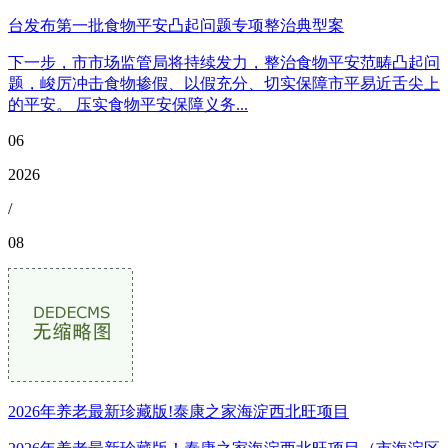
台发布第一批食物平安凸起问题专项整治典型案
下一步，市市场监管局将持续发力，整治食物平安范畴凸起问
题，峻厉冲击食物掺假、以假充分、切实保障市平易近舌尖上
的平安。 压实食物平安保障义务...
06
2026
/
08
2026年养老最新珍藏版!泰康之家海淀西北旺项目