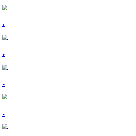
.
.
.
.