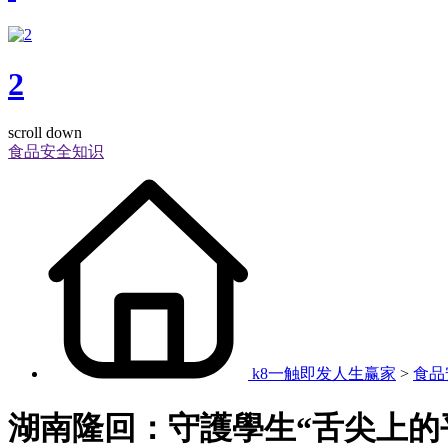
2
scroll down
食品安全知识
k8一触即发人生赢家
>
食品
湖南隆回：守護學生“舌尖上的