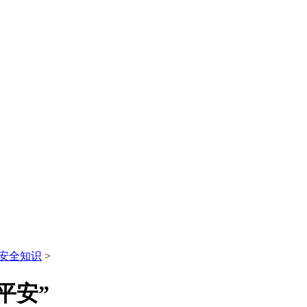
安全知识
>
平安”