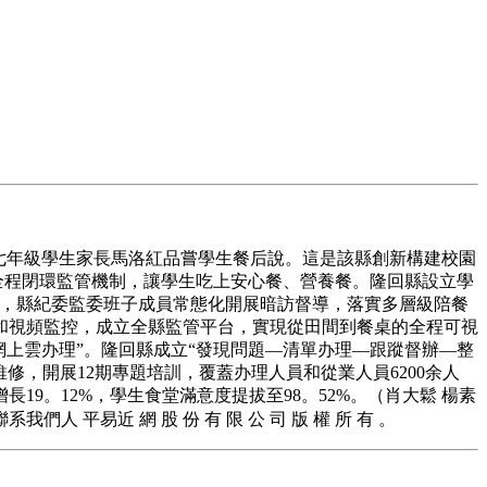
七年級學生家長馬洛紅品嘗學生餐后說。這是該縣創新構建校園
的全程閉環監管機制，讓學生吃上安心餐、營養餐。隆回縣設立學
絡，縣紀委監委班子成員常態化開展暗訪督導，落實多層級陪餐
和視頻監控，成立全縣監管平台，實現從田間到餐桌的全程可視
“網上雲办理”。隆回縣成立“發現問題—清單办理—跟蹤督辦—整
修，開展12期專題培訓，覆蓋办理人員和從業人員6200余人
長19。12%，學生食堂滿意度提拔至98。52%。（肖大鬆 楊素
易近 網 股 份 有 限 公 司 版 權 所 有 。