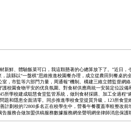
新鮮、體驗飯菜可口，我這顆懸著的心總算放下了。”近日，
年以來，該縣以“一盤棋”思維推進校園餐办理，成立從農田到餐桌
公室，市監等六部門力量，周通報”機制。構建三維立體監督網
守護校園食物平安的优良氛圍。對食材供應商統一安裝定位設備
，245所學校建成聪慧食堂監管系統，做到食材採購、加工全過程
體問題和隱患全面清零。同步推進學校食堂提質升級，123所食堂維
善計劃校的72800多名正在校學生中，營養午餐覆蓋率較整改前增
務合做加盟供稿服務數據服務網坐聲明網坐律師消息保護聯系我們人 平