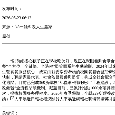
发布时间：
2026-05-23 06:13
来源： k8一触即发人生赢家
原创
“以前總擔心孩子正在學校吃欠好，現正在親眼看到食堂食材
餐“全方位、全鏈條、全過程”監管體系的生動縮影。2024
生營養餐服務核心，成立由縣委常委牽頭的校園餐聯合監管辦
轨制，聘請家長代表、社會監督員參與監督，构成全社會配合
化逃蹤。目前已完成369所學校“互聯網+明廚亮灶”工程建設
改銷號”全流程閉環機制。截至目前，已累計推動1000余項具
次，提拔校園餐办理程度。2026年春季學期，全縣229所營養改
嬌）
人平易近日報社概況關於人平易近網報社聘请聘请英才廣告服
关键词：