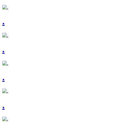
.
.
.
.