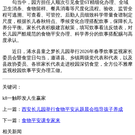
勾当中，园方担任人顺次引见食堂6T精细化办理、全域
卫生消杀、食物留样、餐具消毒等尺度化流程。验收、监管全
程可逃溯、可查看、可管控。后勤人员细致科学带量食谱制定
尺度，根据长儿春秋特点、季候变化合理搭配炊事，保障长儿
养分平衡。家长代表积极建言献策，填写炊事看法反馈表，对
长儿园严酷规范的食物平安办理、科学养分的炊事搭配赐与高
度承认。
近日，浠水县童之梦长儿园举行2026年春季炊事监视家长
委员会暨食堂日勾当，邀请县、乡镇两级党代表和代表，以及
县政协委员、各班家长代表走进校园深切食堂，全方位不雅摩
监视校园炊事平安办理工做。
关键词：
k8一触即发人生赢家
上一篇：
西安长儿园举行食物平安从题晨会指导孩子养成
下一篇：
食物平安课专家来
相关新闻