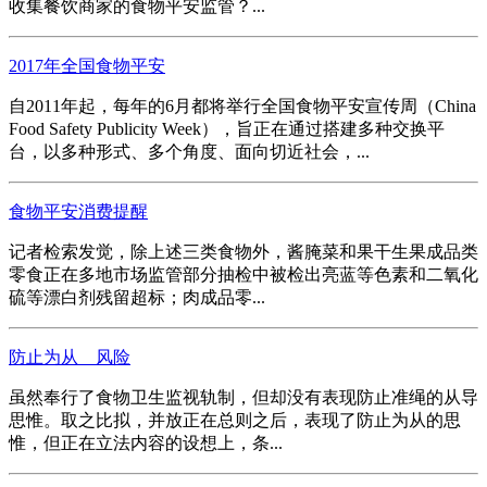
收集餐饮商家的食物平安监管？...
2017年全国食物平安
自2011年起，每年的6月都将举行全国食物平安宣传周（China
Food Safety Publicity Week），旨正在通过搭建多种交换平
台，以多种形式、多个角度、面向切近社会，...
食物平安消费提醒
记者检索发觉，除上述三类食物外，酱腌菜和果干生果成品类
零食正在多地市场监管部分抽检中被检出亮蓝等色素和二氧化
硫等漂白剂残留超标；肉成品零...
防止为从 风险
虽然奉行了食物卫生监视轨制，但却没有表现防止准绳的从导
思惟。取之比拟，并放正在总则之后，表现了防止为从的思
惟，但正在立法内容的设想上，条...