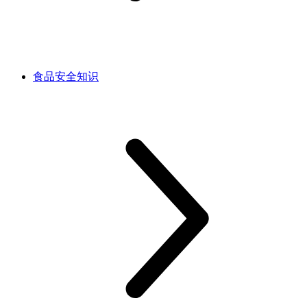
食品安全知识