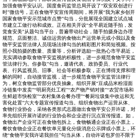
加强食物平安认识。国度食药监管总局开设了“双安双创进行
时”微信号，正在食物平安宣传周期间，将开展“我为家乡创开
国家食物平安示范城市点赞”勾当，分批展现全国建立试点城
市建立工做行动和成效。正在相关开设“全平易近随手拍，发
觉食安美”从题勾当平台，普遍带动社会，随手拍摄身边办理
规范、店面整洁、诚信运营的食物出产运营单元或小我以及食
物平安监管法律人员现场法律勾当的精彩图片和简短视频。按
照小我拍摄的数量、质量等，分析评选励一批热心市平易近，
充实调动参取食物平安监视的积极性，进一步规范食物平安监
管法律行为。你参取”勾当，邀请代表、政协委员、行业代
表、行风监视员、旧事、社会等积极参取，正在博得支撑和理
解的同时，自动接管监视，进一步规范食物平安监管法律行
为，树立食物监管部分优良抽象。组织开展“豆成品米粉湿面
冷链集中发卖”“明厨亮灶工程”“农产物产销对接”“农贸市场和
生鲜超市快检室”“农村集体会餐办理”“餐厨垃圾集中收运和无
害化处置”六大专题宣传报道勾当。组织食物出产运营从体、
食物行业协会，采纳各类形式志愿做出食物平安公开许诺，对
率先组织开展许诺的行业协会和企业进行沉点宣传报道。如，
食物出产企业可正在食物包拆上，食物畅通企业正在小票上，
餐饮食物企业正在餐饮单元量化分级消息公示牌或小票上，环
绕“食物平安我许诺我担任”勾当从体，自动许诺包罗但不限于