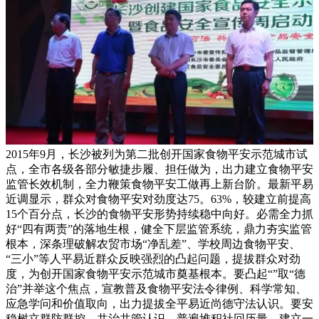
2015年9月，长沙被列为第二批创开国家食物平安示范城市试
点，全市各级各部分敏捷步履、担任做为，出力建立食物平安
监管长效机制，全力鞭策食物平安工做再上新台阶。最新平易
近调显示，群众对食物平安对劲度达75。63%，较建立前提高
15个百分点，长沙的食物平安形势持续稳中向好。必需全力抓
好“四有两责”的落地生根，健全下层监管系统，鼎力夯实监管
根本，深条理破解农贸市场“净乱差”、学校周边食物平安、
“三小”等人平易近群众反映强烈的凸起问题，提拔群众对劲
度，为创开国家食物平安示范城市奠基根本。要凸起“”取“德
治”并举这个焦点，宣教普及食物平安法令律例、科学常知、
应急学问和价值取向，出力提拔全平易近尚德守法认识。要安
稳树立群防群控、共治共管认识，普遍堆积社回历量，建立一