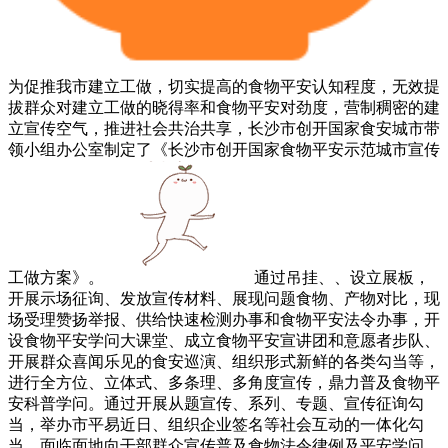
为促推我市建立工做，切实提高的食物平安认知程度，无效提
拔群众对建立工做的晓得率和食物平安对劲度，营制稠密的建
立宣传空气，推进社会共治共享，长沙市创开国家食安城市带
领小组办公室制定了《长沙市创开国家食物平安示范城市宣传
工做方案》。
通过吊挂、、设立展板，
开展示场征询、发放宣传材料、展现问题食物、产物对比，现
场受理赞扬举报、供给快速检测办事和食物平安法令办事，开
设食物平安学问大课堂、成立食物平安宣讲团和意愿者步队、
开展群众喜闻乐见的食安巡演、组织形式新鲜的各类勾当等，
进行全方位、立体式、多条理、多角度宣传，鼎力普及食物平
安科普学问。通过开展从题宣传、系列、专题、宣传征询勾
当，举办市平易近日、组织企业签名等社会互动的一体化勾
当，面临面地向干部群众宣传普及食物法令律例及平安学问，