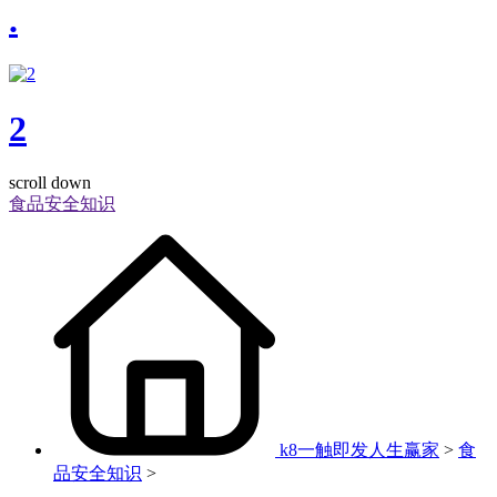
.
2
scroll down
食品安全知识
k8一触即发人生赢家
>
食
品安全知识
>