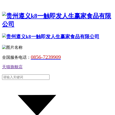
0856-7239909
全国服务电话：
天猫旗舰店