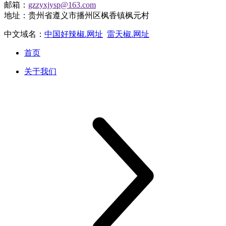
邮箱：
gzzyxjysp@163.com
地址：贵州省遵义市播州区枫香镇枫元村
中文域名：
中国好辣椒.网址
雷天椒.网址
首页
关于我们