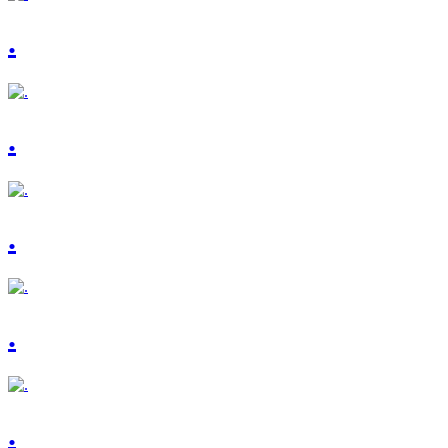
.
.
.
.
.