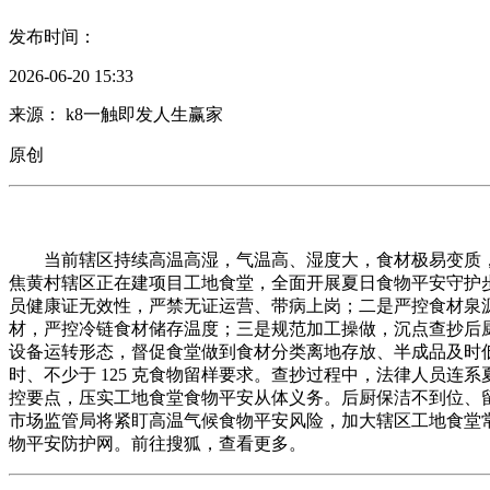
发布时间：
2026-06-20 15:33
来源： k8一触即发人生赢家
原创
当前辖区持续高温高湿，气温高、湿度大，食材极易变质，
焦黄村辖区正在建项目工地食堂，全面开展夏日食物平安守护
员健康证无效性，严禁无证运营、带病上岗；二是严控食材泉
材，严控冷链食材储存温度；三是规范加工操做，沉点查抄后
设备运转形态，督促食堂做到食材分类离地存放、半成品及时低
时、不少于 125 克食物留样要求。查抄过程中，法律人员
控要点，压实工地食堂食物平安从体义务。后厨保洁不到位、
市场监管局将紧盯高温气候食物平安风险，加大辖区工地食堂
物平安防护网。前往搜狐，查看更多。