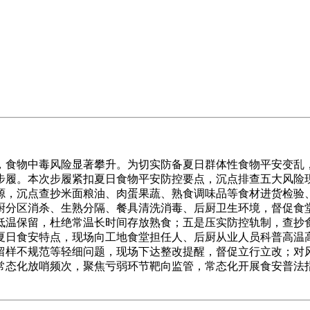
食物中毒风险显著攀升。为切实防备夏日群体性食物平安变乱，
步履。本次步履紧扣夏日食物平安防控要点，沉点排查五大风险
源，沉点查抄米面粮油、肉蛋果蔬、熟食调味品等食材进货检验
厨分区消杀、生熟分隔、餐具清洗消毒、后厨卫生环境，督促食
温保留，杜绝常温长时间存放熟食；五是压实防控轨制，查抄食堂
连系夏日食安特点，现场向工地食堂担任人、后厨从业人员科普高
留样不规范等轻细问题，现场下达整改提醒，督促立行立改；对
常态化放哨频次，聚焦亏弱环节靶向监管，常态化开展食安普法