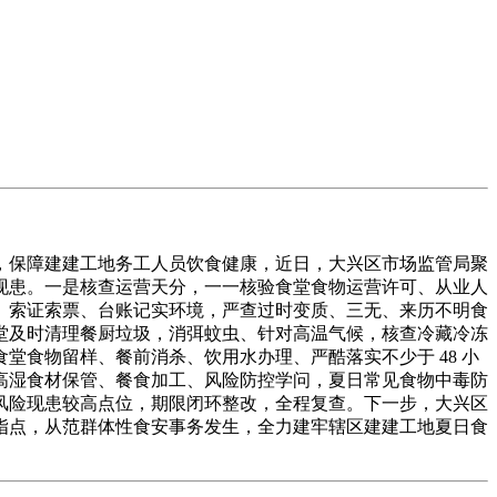
保障建建工地务工人员饮食健康，近日，大兴区市场监管局聚
现患。一是核查运营天分，一一核验食堂食物运营许可、从业人
、索证索票、台账记实环境，严查过时变质、三无、来历不明食
堂及时清理餐厨垃圾，消弭蚊虫、针对高温气候，核查冷藏冷冻
食物留样、餐前消杀、饮用水办理、严酷落实不少于 48 小
温高湿食材保管、餐食加工、风险防控学问，夏日常见食物中毒防
风险现患较高点位，期限闭环整改，全程复查。下一步，大兴区
指点，从范群体性食安事务发生，全力建牢辖区建建工地夏日食