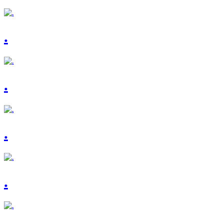
.
.
.
.