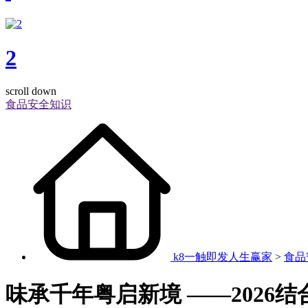
2
scroll down
食品安全知识
k8一触即发人生赢家
>
食品
味承千年粤启新境 ——2026