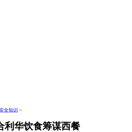
安全知识
>
结合利华饮食筹谋西餐