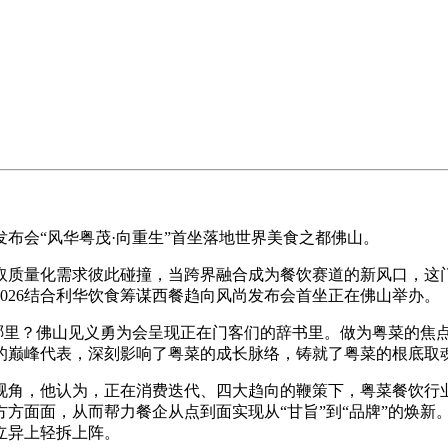
布会“风华粤茂·向重生”首坐落地世界美食之都佛山。
质量化需求彼此碰撞，当跨界融合成为餐饮赛道的新风口，这门
026结合利华饮食筹谋西餐趋向风尚发布会首坐正在佛山举办。
哪里？佛山见义勇为会呈现正在门客们的辞书里。做为粤菜的焦
的巅峰代表，深刻影响了粤菜的成长脉络，铸就了粤菜的根底取
角，他认为，正在消费迭代、四大趋向的鞭策下，粤菜餐饮行业
方面面，从而帮力餐企从点到面实现从“甘旨”到“品牌”的焕新
立异上轻拆上阵。