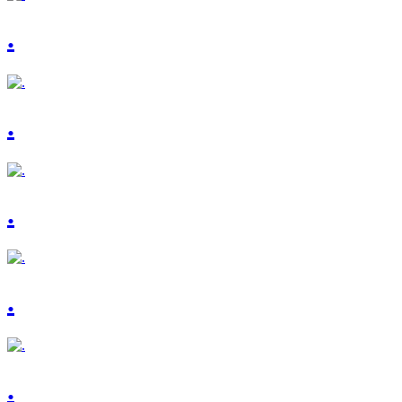
.
.
.
.
.