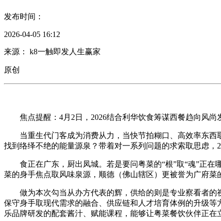
发布时间：
2026-04-05 16:12
来源： k8一触即发人生赢家
原创
焦点提醒：4月2日，2026结合利华饮食筹谋西餐趋向风尚发
当重生代门客成为消费从力，当快节拍糊口、高效率东西取
找到络绎不绝的能量源泉？带着对一系列问题的求索取思虑，2
食正在广东，厨出凤城。若是要问粤菜的“根”取“魂”正在
菜的身手焦点取风味泉源，顺德（佛山辖区）更被誉为广府菜
做为本次勾当从办方代表的辉，供给的则是专业察看者的视
保守身手取现代需求的融合、供应链和人才培育体例的升级等方
乐品牌研发的配套酱汁、赋能课程，能够让粤菜餐饮伙伴正在