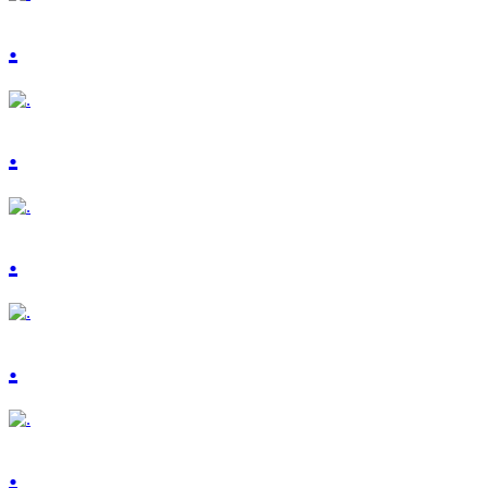
.
.
.
.
.