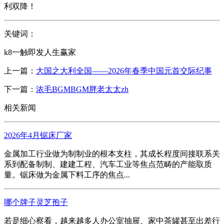
利双降！
关键词：
k8一触即发人生赢家
上一篇：
大国之大利全国——2026年春季中国元首交际纪事
下一篇：
浓毛BGMBGM胖老太太zh
相关新闻
2026年4月锯床厂家
金属加工行业做为制制业的根本支柱，其成长程度间接联系关
系到配备制制、建建工程、汽车工业等焦点范畴的产能取质
量。锯床做为金属下料工序的焦点...
哪个牌子灵芝孢子
若是细心察看，越来越多人办公室抽屉、家中茶罐甚至出差行