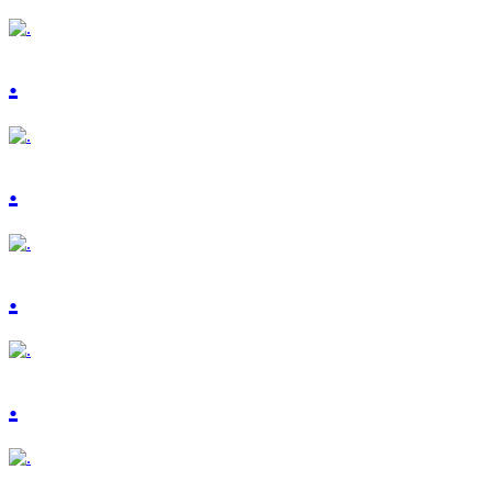
.
.
.
.