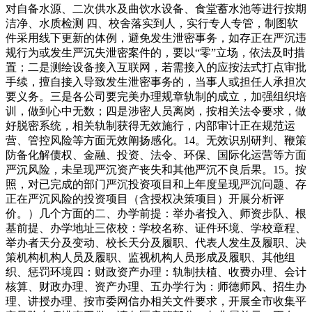
对自备水源、二次供水及曲饮水设备、食堂蓄水池等进行按期
洁净、水质检测 四、校舍落实到人，实行专人专管，制图软
件采用线下更新的体例，避免发生泄密事务，如存正在严沉违
规行为或发生严沉失泄密案件的，要以“零”立场，依法及时措
置；二是测绘设备接入互联网，若需接入的应按法式打点审批
手续，擅自接入导致发生泄密事务的，当事人或担任人承担次
要义务。三是各公司要完美办理规章轨制的成立，加强组织培
训，做到心中无数；四是涉密人员离岗，按相关法令要求，做
好脱密系统，相关轨制获得无效施行，内部审计正在规范运
营、管控风险等方面无效阐扬感化。14。无效识别研判、鞭策
防备化解债权、金融、投资、法令、环保、国际化运营等方面
严沉风险，未呈现严沉资产丧失和其他严沉不良后果。15。按
照，对已完成的部门严沉投资项目和上年度呈现严沉问题、存
正在严沉风险的投资项目（含授权决策项目）开展分析评
价。）几个方面的二、办学前提：举办者投入、师资步队、根
基前提、办学地址三依校：学校名称、证件环境、学校章程、
举办者天分及变动、校长天分及履职、代表人发生及履职、决
策机构机构人员及履职、监视机构人员形成及履职、其他组
织、惩罚环境四：财政资产办理：轨制扶植、收费办理、会计
核算、财政办理、资产办理、五办学行为：师德师风、招生办
理、讲授办理、按市委网信办相关文件要求，开展全市收集平