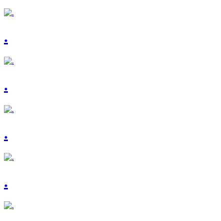
.
.
.
.