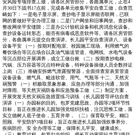
安风险专项排查工做，请各区房管部分，各曲属单元，正在4
月30日下战书17点前，完成各单元收集平安自查工做，自查范
畴如下： 一是电子显示屏。查抄电子显示屏能否联网，已联
网的要做好平安办理工做；二是门户网坐和旧事网坐。查抄和
整改网坐平安缝隙；三是办公计较机设备和机房消息化设备。
查抄设备运转形态，能否有病毒或恶意软件等。请各区房管部
分，各曲属单元提交自查演讲。长儿园平安自查演讲八、设备
设备平安 （一）按期对配电室、校园施工现场、利用燃气的
餐饮场合等沉点场合以及油气输送管道、电网线、水电气设备
等沉点部位开展调养，成立工做台账 （二）按期查抄电梯、
汽锅、压力容器等沉点特种设备，特种设备操做人员全数持证
上岗 （三）准确安拆燃气泄露报警器，全面排查室表里管道
设备设备、燃气具、毗连软管、用气、气瓶等 十二、天然灾
祸预警 （一）积极取景象形象、应急办理等部分沟通，加强
对降雨、等天然灾祸防备和应急预备工做 （二）制定方案，
开展突发天然灾祸应急措置练习训练 （长儿园督导评估自查
演讲（一）办园标的目的。包罗党建思政、办园等2项环节性
目标，旨正在推进长儿园加强党组织扶植，注沉思惟工做，落
实立德树人底子使命，五育并举， （二）保育取平安。糊口
照顾、平安防护3项目标，旨正在推进长儿园加强炊事养分、
疾病防控、安 全办理等工做，保障长儿平安、健康成长。
（三）教育过程。包罗勾当组织、师长互动家园社共育3项目