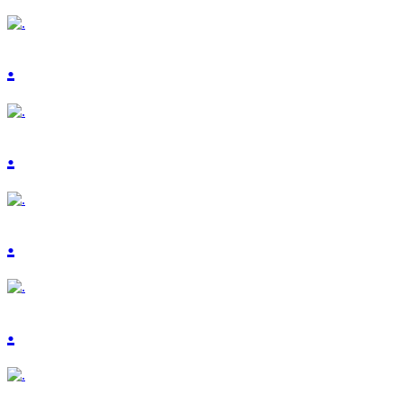
.
.
.
.