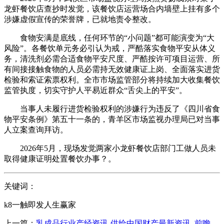
龙虾餐饮店查抄时发觉，该餐饮店运营场合内墙壁上挂有多个
涉嫌虚假宣传的荣誉牌，已就地责令整改。
食物安满是底线，任何环节的“小问题”都可能演变为“大
风险”。各餐饮单元务必引认为戒，严酷落实食物平安从体义
务，清洗剂必需合适食物平安尺度、严酷按许可项目运营、所
有间接接触食物的人员必需持无效健康证上岗、全面落实进货
检验和索证索票权利。全市市场监管部分将持续加大收集餐饮
监管执度，切实守护人平易近群众“舌尖上的平安”。
当事人未履行进货检验权利的涉嫌行为违反了《四川省食
物平安条例》第五十一条的，青羊区市场监视办理局已对当事
人立案查询拜访。
2026年5月，现场发觉两家小龙虾餐饮店部门工做人员未
取得健康证明处置餐饮办事？。
关键词：
k8一触即发人生赢家
上一篇：
乳成品行业产经资讯-供给中国财产最新资讯_前瞻