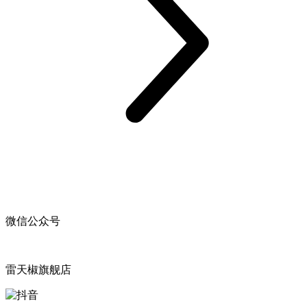
微信公众号
雷天椒旗舰店