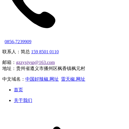
0856-7239909
联系人：简总
159 8501 0110
邮箱：
gzzyxjysp@163.com
地址：贵州省遵义市播州区枫香镇枫元村
中文域名：
中国好辣椒.网址
雷天椒.网址
首页
关于我们