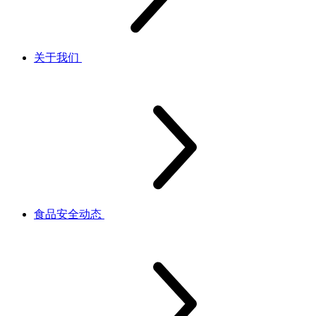
关于我们
食品安全动态