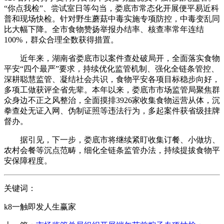
“你点我检”、尝试室日等勾当，娄底市常态化开展便平易近科
普和现场快检。针对野生蘑菇中毒实施专项防控，中毒变乱同
比大幅下降。全市食物赞扬举报办结率、核查率常年连结
100%，群众合理全数获得措置。
近年来，湖南省娄底市以案件查处破局开，全面落实食物
平安“四个最严”要求，持续优化监管机制、强化全链条管控、
深耕聪慧监管、凝结社会共识，食物平安各项目标稳步向好，
多项工做获评全省先辈。本年以来，娄底市市场监管局聚焦群
众身边不正之风整治，全面摸排3926家收集食物运营从体，沉
拳查处无证入网、伪制证照等违法行为，多起案件获省级挂牌
督办。
据引见，下一步，娄底市将继续紧盯收集订餐、小做坊、
农村会餐等沉点范畴，细化全链条监管办法，持续提拔食物平
安保障程度。
关键词：
k8一触即发人生赢家