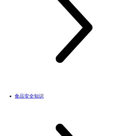
食品安全知识