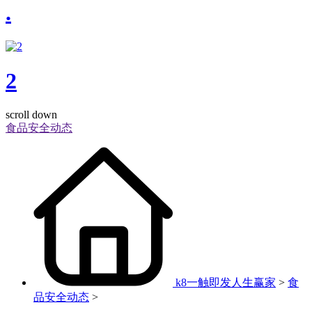
.
2
scroll down
食品安全动态
k8一触即发人生赢家
>
食
品安全动态
>