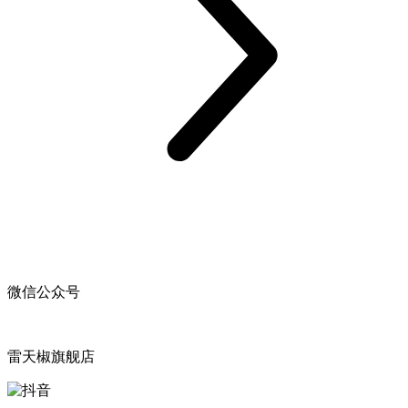
微信公众号
雷天椒旗舰店