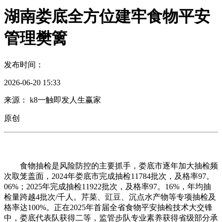
湖南娄底全方位建牢食物平安
管理樊篱
发布时间：
2026-06-20 15:33
来源： k8一触即发人生赢家
原创
食物抽检是风险防控的主要抓手，娄底市逐年加大抽检频
次取笼盖面，2024年娄底市完成抽检11784批次，及格率97。
06%；2025年完成抽检11922批次，及格率97。16%，年均抽
检量跨越4批次/千人。芹菜、豇豆、沉点水产物等专项抽检及
格率达100%。正在2025年首届全省食物平安抽检技术大交锋
中，娄底代表队获得二等，监管步队专业素养获得省级部分承