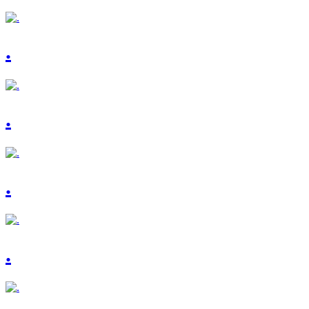
.
.
.
.