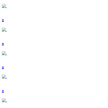
.
.
.
.