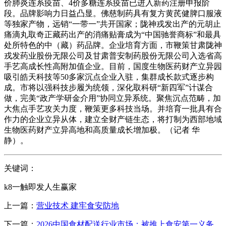
价肺炎连系疫苗、4价多糖连系疫苗已进入新药注册申报阶
段。品牌影响力日益凸显。佛慈制药具有复方黄芪健脾口服液
等独家产物，远销“一带一”共开国家；陇神戎发出产的元胡止
痛滴丸取奇正藏药出产的消痛贴膏成为“中国驰誉商标”和最具
处所特色的中（藏）药品牌。企业培育方面，市鞭策甘肃陇神
戎发药业股份无限公司及甘肃普安制药股份无限公司入选省高
手艺高成长性高附加值企业。目前，国度生物医药财产立异园
吸引皓天科技等50多家沉点企业入驻，集群成长款式逐步构
成。市将以强科技步履为统领，深化取科研“新四军”计谋合
做，完美“政产学研金介用”协同立异系统。聚焦沉点范畴，加
大焦点手艺攻关力度，鞭策更多科技当场。并培育一批具有合
作力的企业立异从体，建立全财产链生态，将打制为西部地域
生物医药财产立异高地和高质量成长增加极。（记者 华
静）。
关键词：
k8一触即发人生赢家
上一篇：
营业技术 建牢食安防地
下一篇：
2026中国食材配送行业市场：被推上食安第一义务