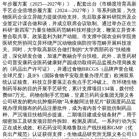
年步履方案（2025—2027年）》，配套出台《市梯度培育高新
手艺企业倍增步履方案（2024—2027年）》等系列政策，为生
物医药企业立异能力提拔供给支持。先后取多家科研院所及企
业签定计谋合做和谈，并成立联席会议轨制。通过举办正在兰
科研“新四军”力量生物医药范畴科技对接沙龙，鞭策立异资本
整合取共享。政策盈利为财产动能。市支撑中国农业科学院兽
医研究所协同立异环绕严沉动物疫病防控等范畴开展科技攻
关。同时，大学取高新区合做打制的“大学西部药谷”扶植推
进，深化研发合做，加速产教融合平台扶植。此外，农垦药材
公司普安康药业医药健康财产园成功取得药品监视办理局换发
的《药品出产许可证》，并通过食物BRCGS（品牌声誉合规
全球尺度）及IFS（国际食物平安取质量办理尺度）欧洲双系
统认证核查。科技立异要落正在焦点手艺冲破上。市环绕生物
制药等标的目的开展手艺研究，累计支撑项目134项，拨付经
费887万元。药物创制手艺范畴，甘肃兰药药业集团无限义务
公司研发的靶向抗肿瘤药物“马来酸阿法替尼片”获国度药品监
视办理局颁布的药品注册批件，成为省内首个获批仿制药品
种。严沉项目扶植同步提速。二期项目建成全链条财产，用于
细密加工及研发项目部件拆卸、检测及调试。一系列行动为实
正在成长成效。积石药业司美格鲁肽出产线扶植和GMP（优
良出产规范）认证获得支撑；生物成品研究所无限义务公司13