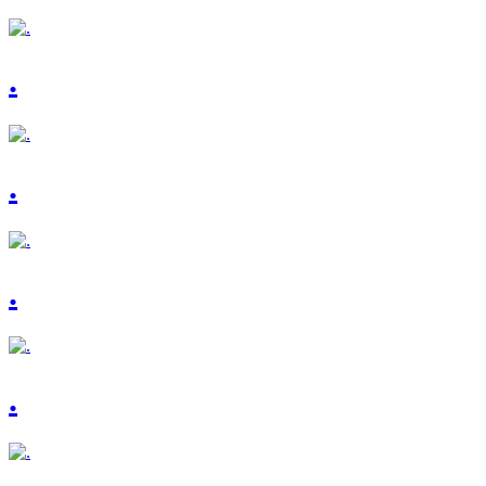
.
.
.
.