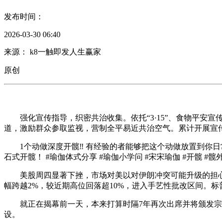
发布时间：
2026-03-30 06:40
来源： k8一触即发人生赢家
原创
强化宣传指导，织密共治收集。依托“3·15”、食物平安
道，激励群众参取监视，营制全平易近共治空气。累计开展宣传
1个动做深度开髋‼️ 有经验的者能够把这个动做放置到你日
石式开髋！ #瑜伽体式分享 #瑜伽小学问 #宋宋瑜伽 #开髋 #髋
美股周四显著下挫，市场对美以对伊朗冲突可能升级的担心
幅跨越2%，较近期高位回落超10%，进入手艺性批改区间。标
就正在揭幕前一天，本来打算时隔7年再次出席并将颁发宗旨
设。