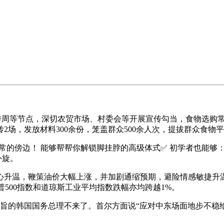
宣传周等节点，深切农贸市场、村委会等开展宣传勾当，食物选购
2场，发放材料300余份，笼盖群众500余人次，提拔群众食物
常的傍边！ 能够帮帮你解锁脚挂脖的高级体式✅ 初学者也能够
外旋。
升温，鞭策油价大幅上涨，并加剧通缩预期，避险情感敏捷升温
普500指数和道琼斯工业平均指数跌幅亦均跨越1%。
的韩国国务总理不来了。首尔方面说“应对中东场面地步不稳给