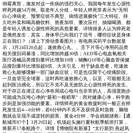
倒霉离世，激发对这一疾病的强烈关心。我国每年发生心源性
猝死跨越54万例。取老年人分歧，年轻人猝死常表示为“无明
白心净病史、预警症状不典型、病情进展极快”三大特征。持
久吃外卖和喝高糖饮料、熬夜加班、屡次应付、抽烟喝酒、都
是年轻人诱发心源性猝死的高危要素。详情很多人认为猝死老
是俄然发生，其实，身体早已向我们了信号，哪些症状是身体
正在我们？（请上下滑动查看图片）有电商买药平台数据显
示，3月24日20点起，速效救心丸、、舌下片等心净用药品类
相关搜刮词暴涨，同比增加跨越30倍；AED等心电血氧相关
医疗器械品类搜刮量环比增加10倍；辅酶Q10等心脑血管保健
品搜刮量环比增加超8倍。大夫引见，对于缺血患者，吃速效
救心丸能够缓解一部门缺血症状，可是也仅限于心绞痛阶段。
一旦血管完全堵塞，这时再吃速效救心丸，以至，可能都无法
起到医治感化，所以它不克不及无效防止心源性猝死的发生。
对于存正在潜正在心净布局或心电勾当非常的人，高强度跑步
可能成为压垮心净的“最初一根稻草”；而对健康心净，科学跑
步则是加强功能的要素。详情猝死的黄金救援时间一般正在猝
死发生后4—6分钟，若6分钟内不克不及获得及时急救，脑细
胞就会呈现不成逆转的损害。黄金4分钟，学会就能拯救↓【通
航城市87个】3月29日起，机场起头施行夏秋航季航班打算，
将新开17条航路个。详情【博物院有新展】“太行新韵 燕赵风