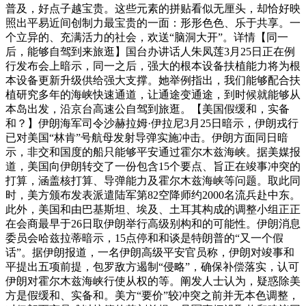
普及，好点子越宝贵。这些元素的拼贴看似无厘头，却恰好映
照出平易近间创制力最宝贵的一面：形形色色、乐于共享。一
个立异的、充满活力的社会，欢送“脑洞大开”。详情【同一
后，能够自驾到来旅逛】国台办讲话人朱凤莲3月25日正在例
行发布会上暗示，同一之后，强大的根本设备扶植能力将为根
本设备更新升级供给强大支撑。她举例指出，我们能够配合扶
植研究多年的海峡快速通道，让通途变通途，到时候就能够从
本岛出发，沿京台高速公自驾到旅逛。【美国假缓和，实备
和？】伊朗海军司令沙赫拉姆·伊拉尼3月25日暗示，伊朗戎行
已对美国“林肯”号航母发射导弹实施冲击。伊朗方面同日暗
示，非交和国度的船只能够平安通过霍尔木兹海峡。据美媒报
道，美国向伊朗转交了一份包含15个要点、旨正在竣事冲突的
打算，涵盖核打算、导弹能力及霍尔木兹海峡等问题。取此同
时，美方颁布发表派遣陆军第82空降师约2000名流兵赴中东。
此外，美国和由巴基斯坦、埃及、土耳其构成的调整小组正正
在会商最早于26日取伊朗举行高级别构和的可能性。伊朗消息
委员会哈兹拉蒂暗示，15点停和和谈是特朗普的“又一个假
话”。据伊朗报道，一名伊朗高级平安官员称，伊朗对竣事和
平提出五项前提，包罗敌方遏制“侵略”，确保补偿落实，认可
伊朗对霍尔木兹海峡行使从权的等。阐发人士认为，疑惑除美
方是假缓和、实备和。美方“要价”较冲突之前并无本色调整，