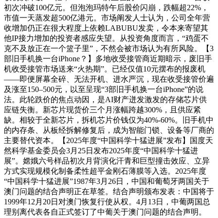
初次冲破100亿元。但泡泡玛特午后股价闪崩，跌幅超22%，
市值一天蒸发超500亿港元。市场阐发人士认为，公司全年营
收增加仍正在很大程度上依赖LABUBU发卖，令本来寄望其
他IP接力增加的投资者感应失望。从投资角度而言，“鸡蛋不
克不及放正在一个篮子里”，不然会被市场认为有所风险。【3
部旧手机换一台iPhone？】多地收受接管商近期暗示，废旧手
机收受接管市场送来“火热期”。已经仅值10元摆布的报废机
——即便屏幕全碎、无法开机、进水严沉，现在收受接管价遍
及涨至150–500元，以至呈现“3部旧手机换一台iPhone”的说
法。此轮跌价的焦点动因，是AI财产迸发激发的存储芯片供
应链失衡。新芯片现货价三个月涨幅跨越300%，且供应紧
缺。相较于全新芯片，拆机芯片价钱仅为40%-60%。旧手机中
的内存条、从板经拆解修复后，成为智能门锁、设备等厂商的
主要替代资本。【2025年度“中国科学十猛进展”发布】国度天
然科学基金委员会3月25日发布2025年度“中国科学十猛进
展”。嫦娥六号样品初次月背演化汗青和巨型撞击效应、立异
方式实现规模化制备柔性超平金刚石薄膜等入选。2025年度
“中国科学十猛进展”1987年3月26日，中国和葡萄牙两国关于
澳门问题的结合声明正在草签。结合声明颁布发表：中国将于
1999年12月20日对澳门恢复行使从权。4月13日，中葡两国总
理别离代表各自正式签订了中葡关于澳门问题的结合声明。