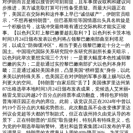
对伊朗而言是难以接管的苛刻前提，且军事摆设取构和建议同
步推进，美方诚意取打算可行性备受质疑。而最大问题正在
于，美国正在交际构和这件事上早已“诚信破产”，伊朗官员暗
示，“不想再被特朗普”。但巴基斯坦等国情愿出头具名斡旋是
一个积极信号，这场冲突最终唯有通过交际构和才能实正竣
事。【以色列又盯上黎巴嫩要趁乱取利？】以色列长卡茨本地
时间3月24日颁布发表以色列将占领黎巴嫩南部曲至利塔尼
河，以成立“防御缓冲区”，相当于要占领黎巴嫩近十分之一的
国土。中国现代国际关系研究院中东研究所副所长秦天暗示，
以色列此举次要想实现三个方针：一是要大幅度本色性减弱黎
巴嫩的实力；二是欲通过实控黎巴嫩南部扩大以色列本身邦
畿；三是通过减轻美国承担，凸显美国“榜样盟友”身份，以此
来美以的特殊关系，也美国正在对伊朗的军事步履上赐与以色
列更大的空间。【特朗普“自家后院”丢了】美国佛罗里达州第
87出格选举本地时间3月24日颁布发表成果，党候选人艾米丽•
格雷戈里以跨越2个百分点的得票率成功翻盘，博得包罗特朗
普海湖庄园正在内的席位。此前，该党议员正在2024年中曾以
约19个百分点的大幅劣势胜出。此次翻盘虽不会改变佛罗里达
州议会党超等大都的节制款式，但正在该州持久由党从导的布
景下，正在特朗普的“后院”取告捷利，特别具有特殊意义，也
为党的中期选举敲响警钟。透社和益普索集团24日发布的平易
近调显示，特朗普的支撑率从上周的40%降至36%，为其沉返