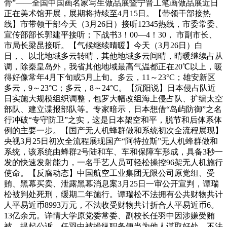
骨”——全国中国画名家写生做品展暨宁晋工笔画做品展近日
正在美术馆开展，展期将持续至4月15日。【带领干部接热
线】市带领干部今天（3月26日）接听12345热线，市委常委、
宣传部部长郭建平接听；下战书3！00—4！30， 市副市长、
市局长梁昆接听。【气候继续晴暖】今天（3月26日）白
日，、以北地域多云转晴，其他地域多云间晴，晴暖继续占从
调，除秦皇岛外，我省其他地域最高气温都正在20℃以上，暖
得好像常年4月下旬或5月上旬。多云，11～23°C；雄安新区
多云，9～23°C；多云，8～24°C。【沉阳说】日本侵占队近
日实施大规模组织调整，包罗大幅改组海上侵占队、扩编太空
部队、建立谍报部队等。专家暗示，日本想借“岛屿防御”之名
行冲破“专守防卫”之实，这是日本架空和平，脱节和后体系体
例的主要一步。【国产无人机蜂群做和系统初次全流程展现】
央视3月25日初次全流程展现国产“阿特拉斯”无人机蜂群做和
系统，该系统由蜂群2号陆和车、车和保障车形成，具备3秒一
发的快速发射能力，一名手艺人员可轻松操控96架无人机施行
使命。【反腐动态】中国航空工业集团无限公司原党组、受
贿、黑幕买卖、泄露黑幕消息案3月25日一审公开宣判，谭瑞
松被判处死刑，缓期二年施行。谭瑞松不法拥有公共财物共计
人平易近币8993万元，不法收受财物共计折合人平易近币6。
13亿余元。详情大学原党委常委、副校长任羽中因涉嫌受贿
被、提起公诉。任羽中被操纵职务便当为他人谋取好处，不法