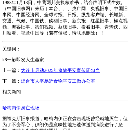
1988年1月13日，中葡两邦交换核准书，结合声明正式生效。
（中国旧事网）来历｜本台、、、央广网、央视旧事、中国旧
事网、中国经济网、全球时报、日报、纵览客户端、长城新、
交通、气候、中国铁、磅礴旧事、新京报、红星旧事、椒点视
频、海客旧事、我们视频、荔枝旧事、看看旧事、青蜂侠、四
川察看、视觉中国等（若有侵权，请联系删除）！
关键词：
k8一触即发人生赢家
上一篇：
大连市启动2025年食物平安宣传周勾当
下一篇：
烟台市人平易近食物平安工做办公室
相关新闻
哈梅内伊身亡现场
据福克斯旧事报道，哈梅内伊正在袭击现场曾经就地灭亡，但
为了不变军心，伊朗仍是意味性地把遗体送到病院进行了急