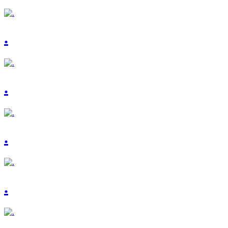
.
.
.
.