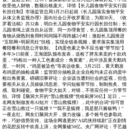
收受他人财物，数额出格庞大。详情【长儿园食物平安实行园
长担任制】市场监管总局3月25日起就《长儿园落实食物平安
从体义务监视办理》面向社会公开收罗看法，为期30天。《收
罗看法稿》共32条，明白长儿园食物平安实行园长担任制；长
儿园准绳上该当自从运营、同一办理食堂，长儿园集顶用餐的
食物从烧熟到食用时间间隔不得跨越2小时；激励长儿园推进
“互联网+明厨亮灶”扶植，实现全链条视频，要求落实集顶用
餐陪餐和消息公开轨制。【鸡蛋色素之争不应当被“带节拍”】
本年3•15前夜，王海团队颁布发表，送检了胖东来卖的十款鸡
蛋，“均检出一种人工色素成分：角黄素”，此中涉及黄天鹅鸡
蛋。一时间，“鸡蛋被染色”等表达收集。3月25日，黄天鹅发
布鸡蛋的抽检成果：监管部分抽检及企业自检均未正在鸡蛋中
检出角黄素。磅礴旧事评论：企业该当遭到社会的监视，但也
要相关从业人员操纵消息差、学问短板带节拍，制制焦炙、情
感、取利碰瓷。食物平安大如天，对错，不答应任何一方带节
拍。详情【脑洞大开的“雪山救狐狸”凭啥刷屏50亿】近日，一
名网友制做发布AI短片《雪山救狐狸》，此中的台词“你可曾
正在雪山救过一只狐狸？”“我不是狐狸，我是那只酱板鸭！”
一夜走红。网友们脑洞大开，接力改编，多个账号也参取此
中，巧妙借势宣传。这场全网逃更的“AI武侠持续剧”正在剧情
的花腔反转中欢喜上演，全网量破50亿。央广网评论：手艺越