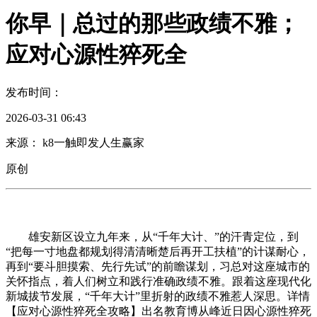
你早｜总过的那些政绩不雅；
应对心源性猝死全
发布时间：
2026-03-31 06:43
来源： k8一触即发人生赢家
原创
雄安新区设立九年来，从“千年大计、”的汗青定位，到
“把每一寸地盘都规划得清清晰楚后再开工扶植”的计谋耐心，
再到“要斗胆摸索、先行先试”的前瞻谋划，习总对这座城市的
关怀指点，着人们树立和践行准确政绩不雅。跟着这座现代化
新城拔节发展，“千年大计”里折射的政绩不雅惹人深思。详情
【应对心源性猝死全攻略】出名教育博从峰近日因心源性猝死