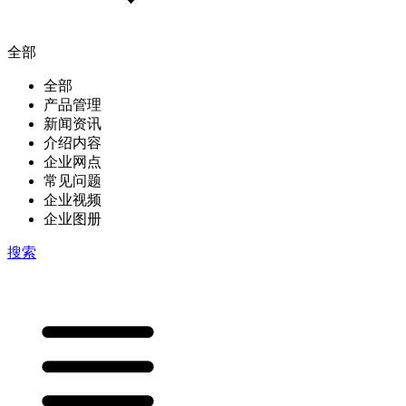
全部
全部
产品管理
新闻资讯
介绍内容
企业网点
常见问题
企业视频
企业图册
搜索