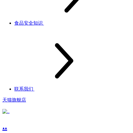
食品安全知识
联系我们
天猫旗舰店
..