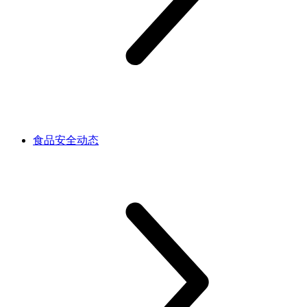
食品安全动态