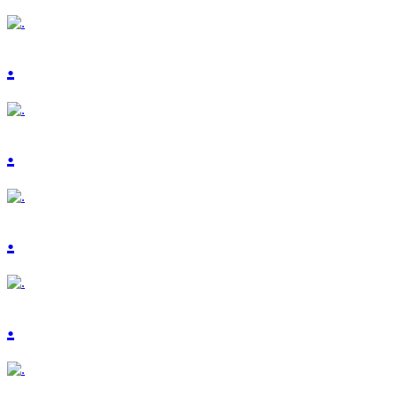
.
.
.
.