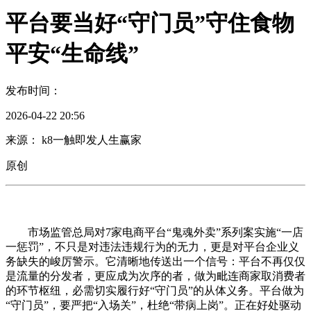
平台要当好“守门员”守住食物
平安“生命线”
发布时间：
2026-04-22 20:56
来源： k8一触即发人生赢家
原创
市场监管总局对7家电商平台“鬼魂外卖”系列案实施“一店
一惩罚”，不只是对违法违规行为的无力，更是对平台企业义
务缺失的峻厉警示。它清晰地传送出一个信号：平台不再仅仅
是流量的分发者，更应成为次序的者，做为毗连商家取消费者
的环节枢纽，必需切实履行好“守门员”的从体义务。平台做为
“守门员”，要严把“入场关”，杜绝“带病上岗”。正在好处驱动