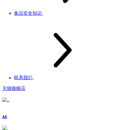
食品安全知识
联系我们
天猫旗舰店
..