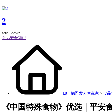
2
scroll down
食品安全知识
k8一触即发人生赢家
>
食品
《中国特殊食物》优选｜平安