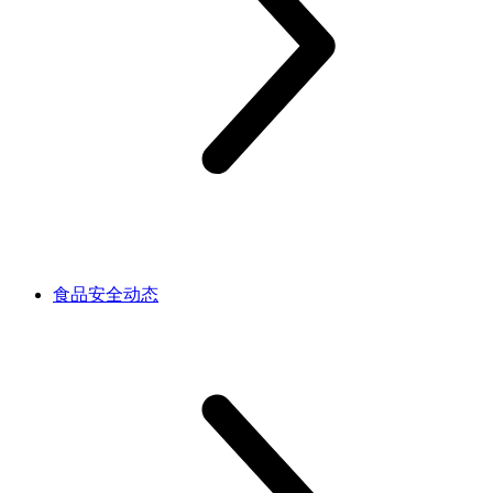
食品安全动态