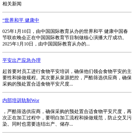
相关新闻
“世界和平 健康中
025年1月10日，由中国国际教育从办的世界和平 健康中国春
节联欢晚会正在中国国际教育节目制做核心演播大厅成功。
2025年1月10日，由中国国际教育从办的...
平安出产应急办理
起首要对员工进行食物平安培训，确保他们领会食物平安的主
要性和操做规程。其次要从泉源把控，严酷筛选供应商，确保
采购的预处置合适食物平安尺度...
内部培训轨制Wor
，严酷筛选供应商，确保采购的预处置合适食物平安尺度，再
次正在加工过程中，要明白加工流程和操做规范，防止交叉污
染。同时也需要连结出产、储存...