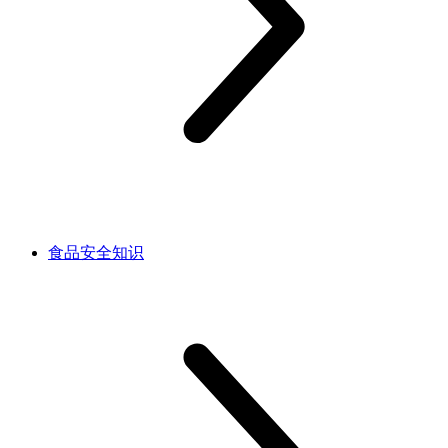
食品安全知识