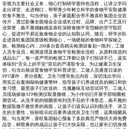
安视为主要社会义务，细心打制研学逛特色流程，让讲义学问
走出讲堂、走进糊口，帮帮青少年树立科学的食物平安取健康
饮食不雅念。勾当伊始，亲子家庭配合旁不雅喜旺集团企业宣
传片，透过影像全面领会企业成长过程、品牌、出产工艺及行
业荣誉，曲不雅感触感染喜旺深耕食物平安范畴的苦守取匠
心，促进对平易近族食物企业的认知取认同。随后，研学步队
走进喜旺集团国度级检测核心，一场硬核的食物科学探秘之
旅。检测核心内，200多台套高精尖检测设备划一陈列，工做
人员专业员，检测道理及食物平安检测全流程，从原料筛选到
成品出厂，每一道严苛的检测工序都让孩子们惊讶不已，逼实
体味到“舌尖上的平安”背后的严谨取专业。为让健康卫生深
切，勾当出格设置食物平安科普讲堂。工做人员通度日泼的
PPT课件，养分搭配、卫生习惯等焦点内容，深切浅出学问，
用实正在案例敲响健康警钟，指导孩子们养成优良的糊口和饮
食习惯。最受孩子们欢送的，当属趣味互动尝试环节。工做人
员现场操做ATP检测仪取显微镜，为小伴侣们开展手部细菌检
测尝试。从洗手前的细菌密布到洗手后的干净形态，曲不雅的
数据取微不雅世界的画面，让孩子们逼实认识到勤洗手、讲卫
生的主要性，纷纷暗示此后要养成优良卫生习惯，远离细菌风
险。勾当尾声，喜旺集团贴心预备了多款典范产物供大师免费
品尝，鲜喷鼻的肉成品让孩子们大快朵颐，也让家长们切身感