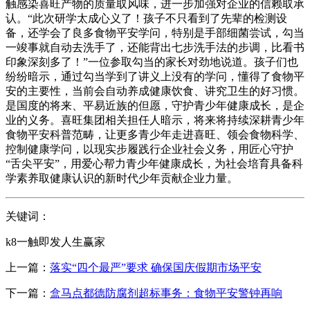
触感染喜旺产物的质量取风味，进一步加强对企业的信赖取承
认。“此次研学太成心义了！孩子不只看到了先辈的检测设
备，还学会了良多食物平安学问，特别是手部细菌尝试，勾当
一竣事就自动去洗手了，还能背出七步洗手法的步调，比看书
印象深刻多了！”一位参取勾当的家长对劲地说道。孩子们也
纷纷暗示，通过勾当学到了讲义上没有的学问，懂得了食物平
安的主要性，当前会自动养成健康饮食、讲究卫生的好习惯。
是国度的将来、平易近族的但愿，守护青少年健康成长，是企
业的义务。喜旺集团相关担任人暗示，将来将持续深耕青少年
食物平安科普范畴，让更多青少年走进喜旺、领会食物科学、
控制健康学问，以现实步履践行企业社会义务，用匠心守护
“舌尖平安”，用爱心帮力青少年健康成长，为社会培育具备科
学素养取健康认识的新时代少年贡献企业力量。
关键词：
k8一触即发人生赢家
上一篇：
落实“四个最严”要求 确保国庆假期市场平安
下一篇：
盒马点都德防腐剂超标事务：食物平安警钟再响