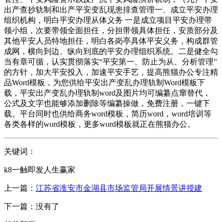
出产查抄轨制和出产平安变乱现患排查管理一、成立平安办理
组织机构，明白平安办理从体义务 一是成立项目平安办理带
领小组，次要带领全面担任，分担带领具体担任，安质部分及
其他平安人员特地担任，明白各岗亭具体平安义务，构成群管
成网，横向到边、纵向到底的平安办理组织系统。二是健全勾
当有章可循，认实贯彻落实“平安第一、防止为从、分析管理”
的方针，加大平安投入，加速平安手艺，提高熊猫办公专注精
品Word模板，为您供给平安出产变乱办理轨制Word模板下
载，平安出产变乱办理轨制word及图片均可编纂点窜替代，
公式及文字也能够添加删除等编纂操做，免费注册，一键下
载。平台同时也供给商务word模板，简历word，word培训等
各类各样的word模板，更多word模板就正在熊猫办公。
关键词：
k8一触即发人生赢家
上一篇：
江苏省淮安市金湖县市场监管局开展情景讲授建
下一篇：没有了