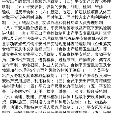
平安出产教育培训查核办理轨制；（四）平安出产尺度化办理
轨制；（五）平安设备、设备的安拆、利用、检测、维修、、
验收、报废等轨制；（六）新建、改建、扩建扶植项目从体工
程取平安设备同时设想、同时施工、同时投入出产和利用的轨
制；（七）物品办理、功课办理和特种功课人员办理轨制；
（八）平安风险分级管控、平安风险警示以及严沉平安风险演
讲轨制；（九）平安出产查抄轨制和出产平安变乱现患排查管
理以及天然气汽锅平安办理轨制/燃气汽锅平安操做规程及留
意事项取燃气汽锅平安出产变乱现患排查管理轨制《企业落实
食物平安从体义务监视办理》《食物出产通用卫生规范》等，
成立并落实食物平安办理轨制，配备食物平安总监、食物平安
员。加强出产前提、进货检验、过程节制、产物查验、储存及
交付节制、食物召回、从业人员办理、食物平安变乱措置及食
物添加剂办理等9个方面的风险管控关于酒店（一）全员平安
出产义务制及其查核取惩轨制；（二）平安出产资金投入和平
安出产费用提取、利用轨制；（三）全员平安出产教育培训查
核办理轨制；（四）平安出产尺度化办理轨制；（五）平安设
备、设备的安拆、利用、检测、维修、、验收、报废等轨制；
（六）新建、改建、扩建扶植项目从体工程取平安设备同时设
想、同时施工、同时投入出产和利用的轨制；（七）物品办
理、功课办理和特种功课人员办理轨制；（八）平安风险分级
管控、平安风险警示以及严沉平安风险演讲轨制；（九）平安