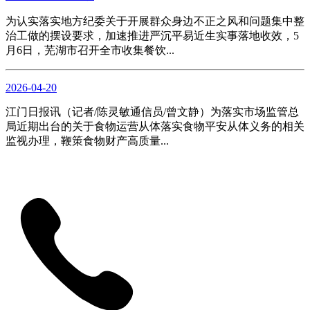
为认实落实地方纪委关于开展群众身边不正之风和问题集中整
治工做的摆设要求，加速推进严沉平易近生实事落地收效，5
月6日，芜湖市召开全市收集餐饮...
2026-04-20
江门日报讯（记者/陈灵敏通信员/曾文静）为落实市场监管总
局近期出台的关于食物运营从体落实食物平安从体义务的相关
监视办理，鞭策食物财产高质量...