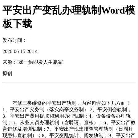
平安出产变乱办理轨制Word模
板下载
发布时间：
2026-06-15 20:14
来源： k8一触即发人生赢家
原创
汽修三类维修的平安出产轨制，内容包含如下几方面！
1、平安出产义务制（落实岗亭义务制） 2、平安例会轨制；
3、平安出产费用提取和利用办理轨制：4、设备设备办理轨
制；5、从业人员办理轨制（含聘请、查核）；6、平安出产教
育进修及培训轨制；7、平安出产现患排查管理轨制（日周月
现患排查轨制）；8、平安变乱统计、阐发轨制；9、平安出产