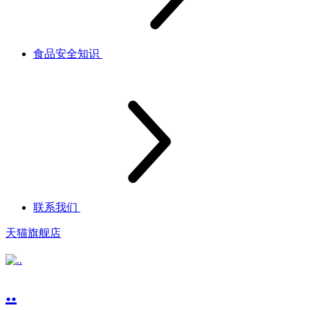
食品安全知识
联系我们
天猫旗舰店
..