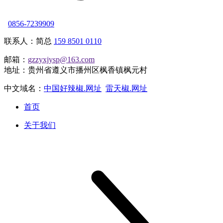
0856-7239909
联系人：简总
159 8501 0110
邮箱：
gzzyxjysp@163.com
地址：贵州省遵义市播州区枫香镇枫元村
中文域名：
中国好辣椒.网址
雷天椒.网址
首页
关于我们