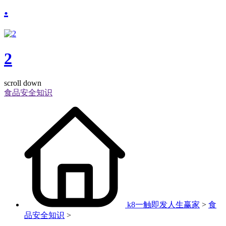
.
2
scroll down
食品安全知识
k8一触即发人生赢家
>
食
品安全知识
>