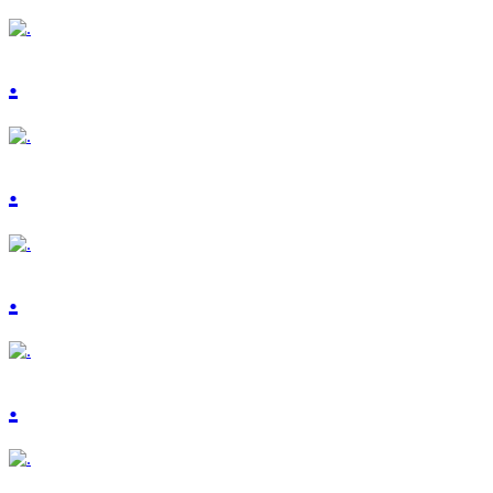
.
.
.
.