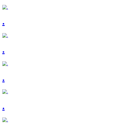
.
.
.
.