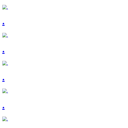
.
.
.
.