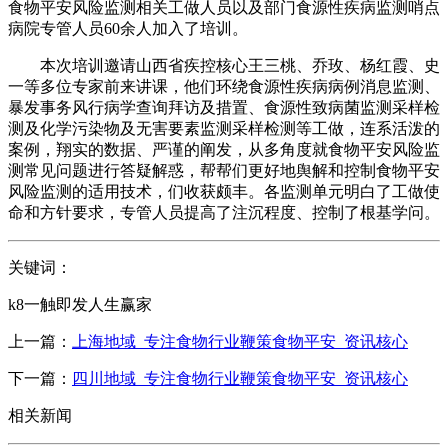
食物平安风险监测相关工做人员以及部门食源性疾病监测哨点
病院专管人员60余人加入了培训。
本次培训邀请山西省疾控核心王三桃、乔玫、杨红霞、史
一等多位专家前来讲课，他们环绕食源性疾病病例消息监测、
暴发事务风行病学查询拜访及措置、食源性致病菌监测采样检
测及化学污染物及无害要素监测采样检测等工做，连系活泼的
案例，翔实的数据、严谨的阐发，从多角度就食物平安风险监
测常见问题进行答疑解惑，帮帮们更好地舆解和控制食物平安
风险监测的适用技术，们收获颇丰。各监测单元明白了工做使
命和方针要求，专管人员提高了注沉程度、控制了根基学问。
关键词：
k8一触即发人生赢家
上一篇：
上海地域_专注食物行业鞭策食物平安_资讯核心
下一篇：
四川地域_专注食物行业鞭策食物平安_资讯核心
相关新闻