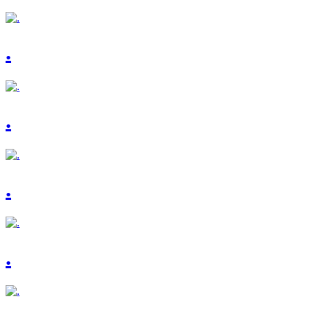
.
.
.
.