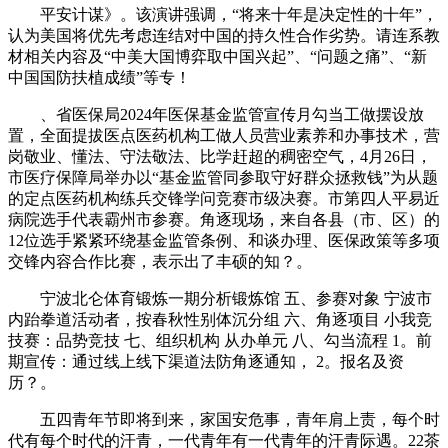
平安计谋》。该演讲强调，“将来十年是决定性的十年”，
认为美国将优先考虑连结对中国的持久性合作劣势。请连系教
材相关内容及“中美大国博弈取中国兴起”、“问题之痛”、“新
中国国防扶植成绩”等专！
、省医保局2024年医保基金监管宣传月勾当工做摆设放
置，全面提拔医点医药机构工做人员营业素养和办事技术，营
岗敬业、懂法、守法敬法、比学赶超的稠密空气，4月26日，
市医疗保障局举办以“基金监管同参取守好群众拯救钱”为从题
的定点医药机构练兵交锋学问竞赛市级决赛。市第四人平易近
病院选手代表霸州市参赛。角逐现场，来自各县（市、区）的
12位选手紧紧环绕基金监管条例、和谈办理、医保政策等多项
交锋内容合作比赛，表示出了丰硕的知？。
宁波北仑体育锻炼一期分析锻炼馆 五、参赛对象 宁波市
内跆拳道活动者，按春秋性别体沉分组 六、角逐项目 小我竞
技赛：品势竞技 七、组织机构 从办单元 八、勾当流程 1。前
期宣传：通过线上线下渠道法防角逐通知， 2。报名及资
历？。
五四青年节即将到来，家国安危事，青年肩上责，每个时
代有每个时代的汗青，一代青年有一代青年的汗青际遇。22茶