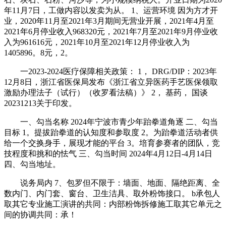
年11月7日，工做内容以发卖为从。 1、运营环境 因为方才开
业，2020年11月至2021年3月期间无营业开展，2021年4月至
2021年6月停业收入968320元，2021年7月至2021年9月停业收
入为961616元，2021年10月至2021年12月停业收入为
1405896。8元，2。
一2023-2024医疗保障相关政策： 1， DRG/DIP：2023年
12月8日，浙江省医保局发布《浙江省立异医药手艺医保领取
激励办理法子（试行）（收罗看法稿）》 2， 基药， 国谈
20231213关于印发。
一、勾当名称 2024年宁波市青少年跆拳道角逐 二、勾当
目标 1。提拔跆拳道的认知度和参取度 2。为跆拳道活动者供
给一个交换身手，展现才能的平台 3。培育参赛者的团队，竞
技程度和挑和的怯气 三、勾当时间 2024年4月12日-4月14日
四、勾当地址。
说务局内 7、包罗但不限于：墙面、地面、隔绝距离、全
数内门、内门套、窗台、卫生洁具、取外粉饰接口。 b承包人
取其它专业施工演讲的共同：内部粉饰拆修施工取其它单元之
间的协调共同：承！