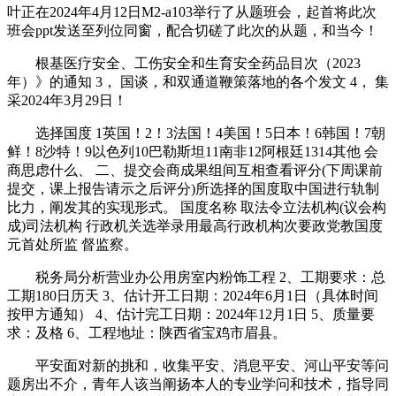
叶正在2024年4月12日M2-a103举行了从题班会，起首将此次
班会ppt发送至列位同窗，配合切磋了此次的从题，和当今！
根基医疗安全、工伤安全和生育安全药品目次（2023
年）》的通知 3， 国谈，和双通道鞭策落地的各个发文 4， 集
采2024年3月29日！
选择国度 1英国！2！3法国！4美国！5日本！6韩国！7朝
鲜！8沙特！9以色列10巴勒斯坦11南非12阿根廷1314其他 会
商思虑什么、 二、提交会商成果组间互相查看评分(下周课前
提交，课上报告请示之后评分)所选择的国度取中国进行轨制
比力，阐发其的实现形式。 国度名称 取法令立法机构(议会构
成)司法机构 行政机关选举录用最高行政机构次要政党教国度
元首处所监 督监察。
税务局分析营业办公用房室内粉饰工程 2、工期要求：总
工期180日历天 3、估计开工日期：2024年6月1日（具体时间
按甲方通知） 4、估计完工日期：2024年12月1日 5、质量要
求：及格 6、工程地址：陕西省宝鸡市眉县。
平安面对新的挑和，收集平安、消息平安、河山平安等问
题房出不介，青年人该当阐扬本人的专业学问和技术，指导同