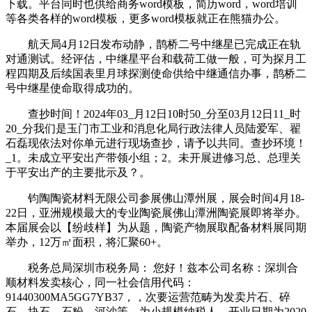
下载。平台同时也供给商务word模板，简历word，word培训
等各类各样的word模板，更多word模板就正在熊猫办公。
航天局4月12日发布动静，鹊桥二号中继星已完成正在轨
对通测试。经评估，中继星平台和载荷工做一般，可为探月工
程四期及后续国表里月球探测使命供给中继通信办事，鹊桥二
号中继星使命取得成功的。
查抄时间！2024年03_月12日10时50_分至03月12日11_时
20_分我们是玉门市工业和消息化局行政法律人员陆爱军、翟
石磊现依法对你单元进行现场查抄，请予以共同。查抄环境！
_1。未成立平安出产带领小组；2。未开展进修习总、总理关
于平安出产的主要批示及？。
钧陶陶瓷材料无限公司参展佛山潭州展，展会时间4月18-
22日，亚洲规模最大的专业陶瓷展佛山潭洲陶瓷展即将举办。
本届展会以【纷歧样】为从题，陶瓷产物展取配备材料展同期
举办，12万㎡面积，将汇聚60+。
税务总局深圳市税务局： 您好！兹本公司名称：深圳合
顺材料发卖核心，同一社会信用代码：
91440300MA5GG7YB37，，次要运营范畴为发卖片石、碎
石、块石、石粉、河沙等，为小规模纳税人。开业日期为2020