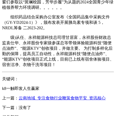
窗们参取以“斑斓校园，芳华步履”为从题的2024全国青少年绿
植领养帮力环境调研。。。。。。
组织药品结合采购办公室发布《全国药品集中采购文件
（GY-YD2024-1）》，颁布发表开展胰岛素专项和谈 5，
NRDL筹备 二2023-202。
级)从任、永祥能源科技总司理甘居富，永祥股份财政总
监袁仕华、永祥股份专家级参谋总等带领体验能源科技“随便
点油炸”、“能源KTV”创收项目，并做主要。 为打制多样化后
勤的保障，提高员工自动性，永祥能源科技“随便点油炸”、
“能源KTV”创收项目正式上线，目前已上线有宿舍体验项目、
宿舍洁净、衣物干洗等项目！
关键词：
k8一触即发人生赢家
上一篇：
云南地域_专注食物行业鞭策食物平安_资讯核心
下一篇：没有了