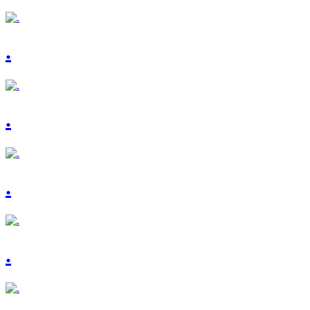
.
.
.
.