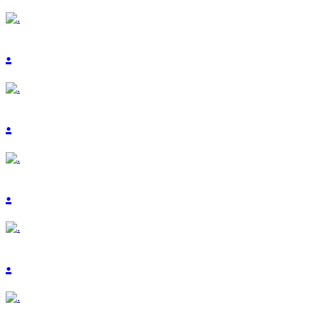
.
.
.
.