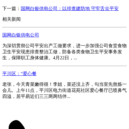
下一篇：
国网白银供电公司：以排查建防地 守牢舌尖平安
相关新闻
国网白银供电公司
为深切贯彻公司平安出产工做要求，进一步加强公司食堂食物
卫生平安现患排查整治工做，防备各类食物卫生平安事务发
生，保障职工身体健康。4月22日，...
平川区：“爱心餐
老张，今天青菜嫩得很！李姐，菜还没上齐，勾当室先熬炼一
会儿。上午11点，平川区电力街道花苑社区爱心餐厅已喷鼻气
四溢，居平易近们三三两两结伴...