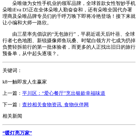
朵唯做为女性手机业的领军品牌，全球首款女性智妙手机
朵唯iEva D5正在全体朵唯人勤奋奋和，还有朵唯全国代办署
理商及朵唯品牌专员们的千呼万唤下即将冷艳登场！接下来就
让小编和大师一路欣。
由三星率先倡议的“无包旅行”，平易近谣天后叶蓓、全球
行者七色地图、新锐摄像师鱼玩桑、时髦白领方片七成为扔掉
负赘轻拆前行的第一批体验者，而更多的人正找出旧日的旅行
预备单，从中起头逐项？。
关键词：
k8一触即发人生赢家
上一篇：
平川区：“爱心餐厅”烹出银龄幸福味道
下一篇：
查抄相关食物资讯_食物伙伴网
相关新闻
“暖灯亮万家”