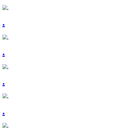
.
.
.
.