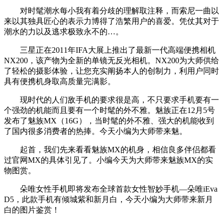
对时髦潮水每小我有着分歧的理解取注释，而索尼一曲以
来以其独具匠心的表示力博得了浩繁用户的喜爱。凭仗其对于
潮水的力以及逃求极致永不的…。
三星正在2011年IFA大展上推出了最新一代高端便携相机
NX200，该产物为全新的单镜无反光相机。NX200为大师供给
了轻松的摄影体验，让您充实阐扬本人的创制力，利用户同时
具有便携机身取高质量完满影。
现时代的人们敌手机的要求很是高，不只要求手机要有一
个强劲的机能而且要有一个时髦的外不雅。魅族正在12月5号
发布了魅族MX（16G），当时髦的外不雅、强大的机能收到
了国内很多消费者的热捧。今天小编为大师带来魅。
起首，我们先来看看魅族MX的机身，相信良多伴侣都看
过官网MX的具体引见了。小编今天为大师带来魅族MX的实
物图赏。
朵唯女性手机即将发布全球首款女性智妙手机—朵唯iEva
D5，此款手机有倾城紫和新月白，今天小编为大师带来新月
白的图片鉴赏！