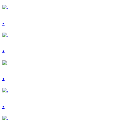
.
.
.
.