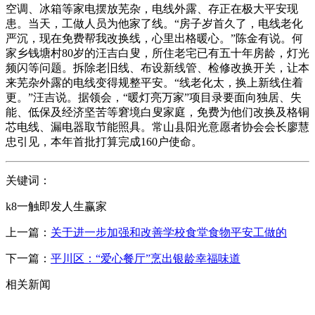
空调、冰箱等家电摆放芜杂，电线外露、存正在极大平安现
患。当天，工做人员为他家了线。“房子岁首久了，电线老化
严沉，现在免费帮我改换线，心里出格暖心。”陈金有说。何
家乡钱塘村80岁的汪吉白叟，所住老宅已有五十年房龄，灯光
频闪等问题。拆除老旧线、布设新线管、检修改换开关，让本
来芜杂外露的电线变得规整平安。“线老化太，换上新线住着
更。”汪吉说。据领会，“暖灯亮万家”项目录要面向独居、失
能、低保及经济坚苦等窘境白叟家庭，免费为他们改换及格铜
芯电线、漏电器取节能照具。常山县阳光意愿者协会会长廖慧
忠引见，本年首批打算完成160户使命。
关键词：
k8一触即发人生赢家
上一篇：
关于进一步加强和改善学校食堂食物平安工做的
下一篇：
平川区：“爱心餐厅”烹出银龄幸福味道
相关新闻