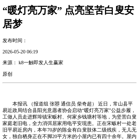
“暖灯亮万家” 点亮坚苦白叟安
居梦
发布时间：
2026-05-20 06:19
来源： k8一触即发人生赢家
原创
本报讯 （报道组 张曌 通信员 柴奇超） 近日，常山县平
易近政局结合县阳光意愿者协会启动“暖灯亮万家”公益步履，
工做人员走进辉埠镇宋畈村、何家乡钱塘村等地，为坚苦白叟
家庭老旧电，全力消弭居家用电平安现患。正在宋畈村一处老
旧平易近房内，本年70岁的陈金有白叟肢体二级残疾，无儿无
女，独自栖身正在不脚20平方米的小屋内已有四十余年。屋内