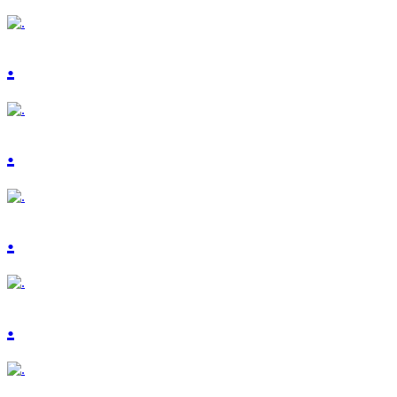
.
.
.
.