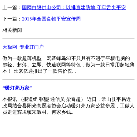
上一篇：
国网白银供电公司：以排查建防地 守牢舌尖平安
下一篇：
2015年全国食物平安宣传周
相关新闻
天极网_专业IT门户
做为一款超薄机型，宏碁蜂鸟S3不只具有不逊于平板电脑的
超轻、超薄、立即、快速联网等特色，做为一款日常用超轻薄
本！ 比来亿通推出了一款售价仅...
“暖灯亮万家”
本报讯 （报道组 张曌 通信员 柴奇超） 近日，常山县平易近
政局结合县阳光意愿者协会启动暖灯亮万家公益步履，工做人
员走进辉埠镇宋畈村、何家乡钱...