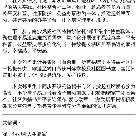
社区担任人引见，本次邻里集市是社区“凤栖共建”党建品
牌的活泼实践。社区整合社工坐、物业、意愿者等多方力量，
将平安科普、健康防护、公益办事融为一体，搭建起邻里互
动、共建共治的办事平台，让下层管理更有温度。
下一步，南沙凤阁社区将持续依托“邻里集市”特色载体，
聚焦居平易近急难愁盼需求，常态化开展便平易近办事、平安
科普、公益帮扶等多样化勾当，持续提拔辖区居平易近的获得
感、幸福感、平安感。
本次勾当累计募集图书百余册。所有捐赠册本将由社区同
一拾掇分类，输送至对口帮扶村落学校及社区图书室，盘活闲
置册本资本，让书喷鼻流转、爱心传送。
本次邻里集市同步开设公益捐书专区，掀起社区爱心接力
高潮。不少居平易近带着孩子自动前来，积极捐赠家中闲置绘
本、社区为捐书居平易近颁布“爱心勋章”，激励居平易近积极
参取公益勾当，指导青少年树立分享奉献的优良道德。
关键词：
k8一触即发人生赢家