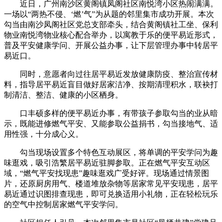
近日，广州南沙区黄阁镇凤阁社区南悦湾小区热闹满满。
一场以“两热不侵、‘燃’气”为从题的邻里集市成功开展。本次
勾当由南沙凤阁社区党总支部牵头，结合黄阁镇社工坐、保利
物业南悦湾物业核心配合举办，以寓教于乐的便平易近形式，
普及平安健康学问、开展公益办事，让下层管理办事中转居平
易近口。
同时，意愿者向过往居平易近发放健康防疫、整治宣传材
料，指导居平易近盲目做好居家洁净、按期清理积水，联袂打
制清洁、整洁、健康的小区栖身。
口丰硕多样的便平易近办事，有带孩子参取勾当的业从暗
示，既能进修燃气平安、又能参取公益捐书，勾当接地气、适
用性强，十分成心义。
勾当现场设置多个特色互动展区，将单调的平安学问为趣
味逛戏，吸引浩繁居平易近驻脚参取。正在燃气平安互动区
域，“燃气平安找现患”趣味逛戏广受好评。现场通过情景图
片，还原厨房用气、楼道堆放杂物等居家常见平安现患，居平
易近通过识图排查现患，即可兑换适用小礼物，正在轻松玩乐
的空气中控制居家燃气平安学问。