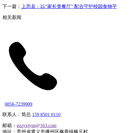
下一篇：
上思县：以“家长查餐厅” 配合守护校园食物平
相关新闻
0856-7239909
联系人：简总
159 8501 0110
邮箱：
gzzyxjysp@163.com
地址：贵州省遵义市播州区枫香镇枫元村