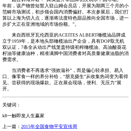
年前，该产物曾短暂入驻山姆会员店，开展为期两三个月的小
范畴市场测试，初步领会国内消费偏好。本次参展后，我们打
算以上海为切入点，逐渐将法度特色甜品推向全国市场，进一
步扩大正在亚洲地域的市场份额。”。
来自西班牙瓦伦西亚的ACEITES ALBERT橄榄油品牌成
立于1959年，是本地头部橄榄油出产企业，具有DOP取无机
双认证，7条全从动出产线笼盖特级初榨橄榄油、高油酸葵花
籽油等健康油种，精准满脚中国消费者对高质量健康油脂的消
费需求。
当消费者不再逃求“强效滋补”，而是偏心轻承担、易入
口、像零食一样的养分补给，“朋克摄生”从收集热词变为看得
见、尝获得的现场爆款。正在展会现场，便利、无压力”展
开。
关键词：
k8一触即发人生赢家
上一篇：
2015年全国食物平安宣传周