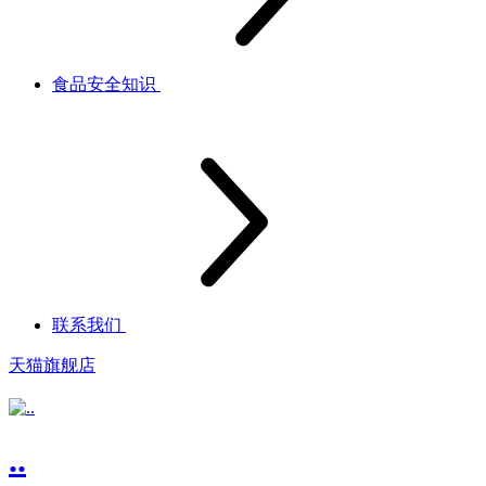
食品安全知识
联系我们
天猫旗舰店
..