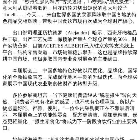
围不雅；“秒丹红参闪释片”舌尖速溶，15秒完成“朋克摄生”；
意大利从厨唱着歌剧，用花边轮刀切出矩形的意大利饺子
Tortelli……今天，。来自世界多国的泉源风味取中国各地的特
色精品交相辉映，带动中国食饮市场再次成为全球财产核心。
出口部司理亚历杭德罗（Alejandro）暗示，西班牙橄榄品
种丰硕、出产工艺先辈，橄榄油产量占全球总产量的50%，财
产劣势凸起。目前ACEITES ALBERT已入驻京东等支流线上
平台，结构零售渠道，市场销量稳步攀升，这也是品牌持续深
耕中国市场、积极参取国内专业食材展会的主要缘由。
本届展会上，中国多地特色好物以尺度化、品牌化、国际
化的全新抽象表态，完成保守地区手刺的升级迭代，向全球买
家展示中国现代农业取食物财产的转型升级。
多位参展商坦言，当下健康消费曾经从“锐意摄生”转向天
然。“消费者不想有吃药的感受，也不想有心理承担，所以产
物必需好吃、都雅、便利。”一位业内采购商正在不雅展后暗
示，本届展会上的功能性零食，配方更清洁、添加更精准、形
态更轻量化，“摄生零食化”将成为下一阶段食饮行业的主要风
口。
她告诉海岸君：”其实这并非品牌初次试水中国市场。一