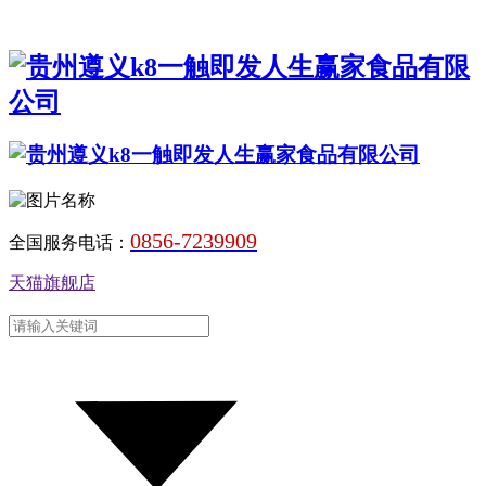
0856-7239909
全国服务电话：
天猫旗舰店