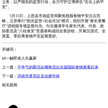
义务，以严细实的监管行动，全力守护泛博师生“舌尖上的平
安”。
5月15日，上思县市场监管局聚焦校园食物平安沉点范
畴，立异奉行“阳光监管+社会共治”模式，组织开展“家长查餐
厅”进校园专项监视勾当。勾当邀请学生家长代表、代表、政
协委员及“八桂食安”意愿者构成结合查抄组，开展沉浸式、全
笼盖、零距离食物平安监视查抄。
关键词：
k8一触即发人生赢家
上一篇：
不争气的眼泪从嘴角流出这届国际食物展看起来
下一篇：
济南市莱芜区吴伯箫学校
相关新闻