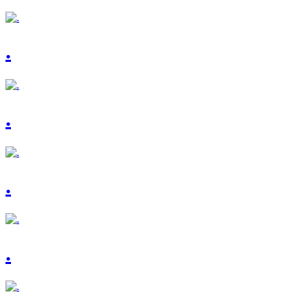
.
.
.
.