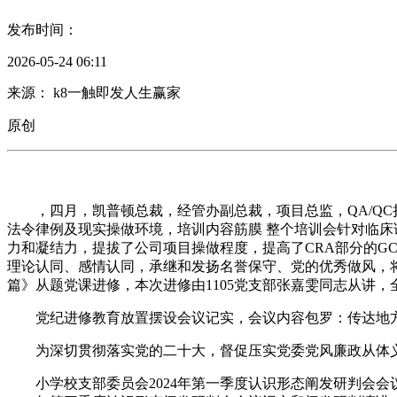
发布时间：
2026-05-24 06:11
来源： k8一触即发人生赢家
原创
，四月，凯普顿总裁，经管办副总裁，项目总监，QA/QC担任人，全
法令律例及现实操做环境，培训内容筋膜 整个培训会针对临床
力和凝结力，提拔了公司项目操做程度，提高了CRA部分的G
理论认同、感情认同，承继和发扬名誉保守、党的优秀做风，将来手
篇》从题党课进修，本次进修由1105党支部张嘉雯同志从讲，
党纪进修教育放置摆设会议记实，会议内容包罗：传达地方
为深切贯彻落实党的二十大，督促压实党委党风廉政从体义
小学校支部委员会2024年第一季度认识形态阐发研判会会议