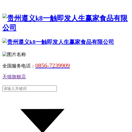
0856-7239909
全国服务电话：
天猫旗舰店