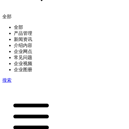
全部
全部
产品管理
新闻资讯
介绍内容
企业网点
常见问题
企业视频
企业图册
搜索