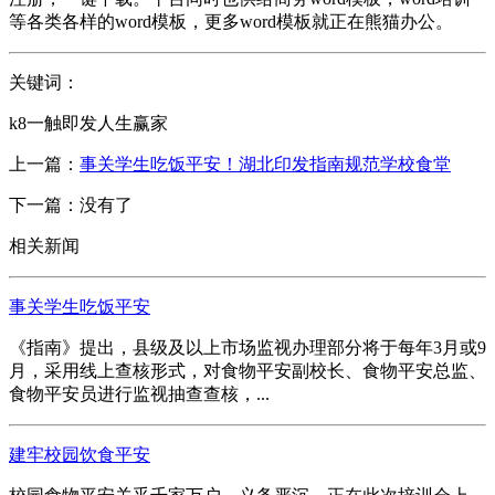
等各类各样的word模板，更多word模板就正在熊猫办公。
关键词：
k8一触即发人生赢家
上一篇：
事关学生吃饭平安！湖北印发指南规范学校食堂
下一篇：没有了
相关新闻
事关学生吃饭平安
《指南》提出，县级及以上市场监视办理部分将于每年3月或9
月，采用线上查核形式，对食物平安副校长、食物平安总监、
食物平安员进行监视抽查查核，...
建牢校园饮食平安