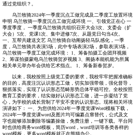
通过党组织？。
乌兰牧骑2024年一季度沉点工做完成及二季度工放置环境
申明 乌兰牧骑一季度沉点工做完成环境 一、引领党正在心 一
季度季度， 一季度乌兰牧骑共组织召开大会3次、支委会（扩
大会）5次、党课1次、集中进修7次、从题党日勾当4次。
一、互帮共建送文艺 乌兰牧骑自动阐扬轻马队感化，一季
度，乌兰牧骑共表演5场，此中专场表演2场，参取表演3场，
乌兰牧骑一季度工做完成环境： 1、筹备拍摄工会团拜视频
2、筹谋拍摄蒙电乌兰牧骑贺岁视频 3、阐扬本能机能为所属
相关单元举办年会供给艺术指点。 1、筹备新春贺岁。
以来，我校按照上级党工委的要求，我校牢牢把握准确标
的目的，高度注沉认识形态工做，切实加强带领，强化督导，
狠抓落实，实现了认识形态范畴形势总体平稳可控。全校按照
教育工委的要求，结实做好认识形态工做，进一步凝结了党
心，为学校的成长营制了平安不变的认识形态。现将相关环境
演讲如下： 一、为您供给2024年一季度党课Word模板下载，
2024年一季度党课word及图片均可编纂点窜替代，公式及文
字也能够添加删除等编纂操做，免费注册，一键下载。平台同
时也供给商务word模板，简历word，word培训等各类各样的
word模板，更多word模板就正在熊猫办公。