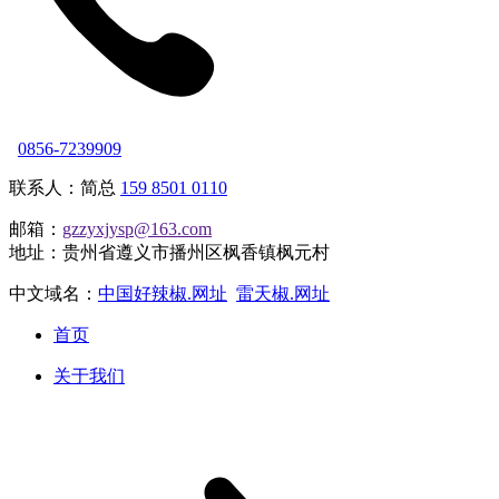
0856-7239909
联系人：简总
159 8501 0110
邮箱：
gzzyxjysp@163.com
地址：贵州省遵义市播州区枫香镇枫元村
中文域名：
中国好辣椒.网址
雷天椒.网址
首页
关于我们