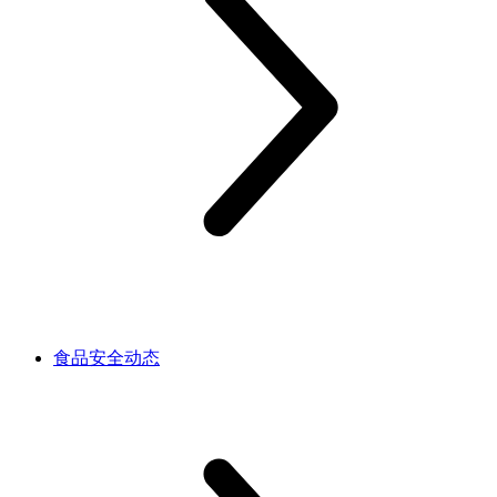
食品安全动态