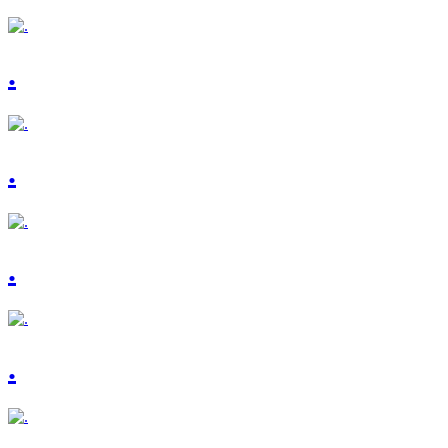
.
.
.
.