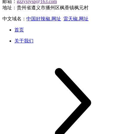
邮箱：
gzzyxjysp@163.com
地址：贵州省遵义市播州区枫香镇枫元村
中文域名：
中国好辣椒.网址
雷天椒.网址
首页
关于我们