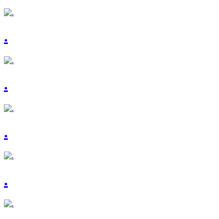
.
.
.
.