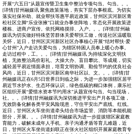
开展“六五日”从题宣传暨卫生集中整治专项勾当。勾当。。。
[详情]甘州融媒讯 聚焦政策落地，夯实下层办事根底。为切实
落实社保补助、就业帮扶等惠平易近政策，甘州区滨河新区青
松社区立脚“乐业张掖”口就业办事坐阵地，常态化开展政策进
楼栋、进商户宣传。依托网格摸排、入户。。。[详情]甘州融
媒讯为切实做好特殊坚苦群体关爱帮扶工做，传送社区温暖取
关怀，近日，甘州区滨河新区社区办事核心开展“结对帮扶·爱
心甘州”入户走访关爱勾当，为辖区特困人员奉上暖心办事。
走访过程中，工。。。[详情]甘州融媒讯 为持续深化文明扶
植，无效整治高价彩礼、大操大办、盲目攀比、等成规，切实
减轻居平易近情面承担，培育文明协调、勤俭节约的优良社会
风尚，近日，甘州区滨河新区南华社区以、文。。。[详情]甘
州融媒讯正在6月5日世界日到临之际，为进一步加强辖区居平
易近节水护水、生态环保认识，绿色低碳的糊口体例，康乐社
区组织开展“爱惜水资本节约用水”从题宣传勾当。勾当现场，
社。。。[详情]甘州融媒讯为深切推进平安出产月各项工做，
无效防备化解各类平安风险现患，守住平安出产底线、红线。
近日，甘州区火车坐街道牵头结合市场监管、消防等本能机能
部分，开展。。。[详情]甘州融媒讯为进一步提拔辖区家庭教
育能力，破解未成年人手机、亲子沟通矛盾等育儿难题，近
日，甘州区火车坐街道妇联正在张火社区组织开展家庭教育专