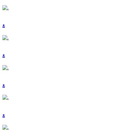
.
.
.
.