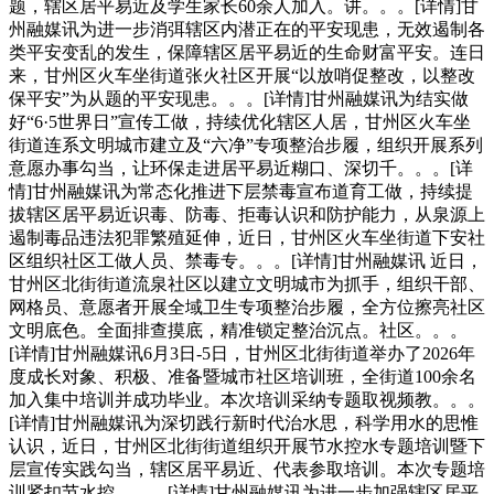
题，辖区居平易近及学生家长60余人加入。讲。。。[详情]甘
州融媒讯为进一步消弭辖区内潜正在的平安现患，无效遏制各
类平安变乱的发生，保障辖区居平易近的生命财富平安。连日
来，甘州区火车坐街道张火社区开展“以放哨促整改，以整改
保平安”为从题的平安现患。。。[详情]甘州融媒讯为结实做
好“6·5世界日”宣传工做，持续优化辖区人居，甘州区火车坐
街道连系文明城市建立及“六净”专项整治步履，组织开展系列
意愿办事勾当，让环保走进居平易近糊口、深切千。。。[详
情]甘州融媒讯为常态化推进下层禁毒宣布道育工做，持续提
拔辖区居平易近识毒、防毒、拒毒认识和防护能力，从泉源上
遏制毒品违法犯罪繁殖延伸，近日，甘州区火车坐街道下安社
区组织社区工做人员、禁毒专。。。[详情]甘州融媒讯 近日，
甘州区北街街道流泉社区以建立文明城市为抓手，组织干部、
网格员、意愿者开展全域卫生专项整治步履，全方位擦亮社区
文明底色。全面排查摸底，精准锁定整治沉点。社区。。。
[详情]甘州融媒讯6月3日-5日，甘州区北街街道举办了2026年
度成长对象、积极、准备暨城市社区培训班，全街道100余名
加入集中培训并成功毕业。本次培训采纳专题取视频教。。。
[详情]甘州融媒讯为深切践行新时代治水思，科学用水的思惟
认识，近日，甘州区北街街道组织开展节水控水专题培训暨下
层宣传实践勾当，辖区居平易近、代表参取培训。本次专题培
训紧扣节水控。。。[详情]甘州融媒讯为进一步加强辖区居平