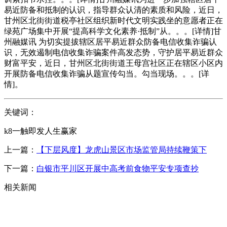
易近防备和抵制的认识，指导群众认清的素质和风险，近日，
甘州区北街街道税亭社区组织新时代文明实践坐的意愿者正在
绿苑广场集中开展“提高科学文化素养·抵制”从。。。[详情]甘
州融媒讯 为切实提拔辖区居平易近群众防备电信收集诈骗认
识，无效遏制电信收集诈骗案件高发态势，守护居平易近群众
财富平安，近日，甘州区北街街道王母宫社区正在辖区小区内
开展防备电信收集诈骗从题宣传勾当。勾当现场。。。[详
情]。
关键词：
k8一触即发人生赢家
上一篇：
【下层风度】龙虎山景区市场监管局持续鞭策下
下一篇：
白银市平川区开展中高考前食物平安专项查抄
相关新闻