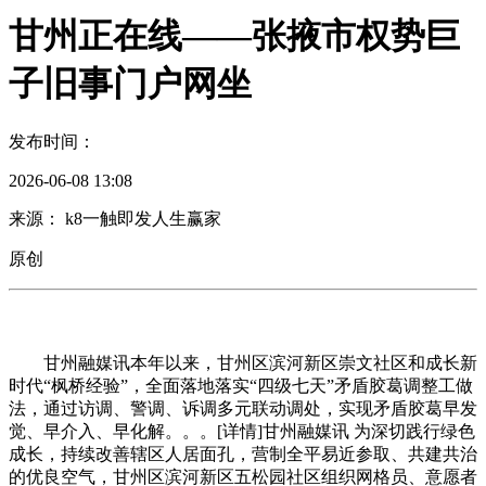
甘州正在线——张掖市权势巨
子旧事门户网坐
发布时间：
2026-06-08 13:08
来源： k8一触即发人生赢家
原创
甘州融媒讯本年以来，甘州区滨河新区崇文社区和成长新
时代“枫桥经验”，全面落地落实“四级七天”矛盾胶葛调整工做
法，通过访调、警调、诉调多元联动调处，实现矛盾胶葛早发
觉、早介入、早化解。。。[详情]甘州融媒讯 为深切践行绿色
成长，持续改善辖区人居面孔，营制全平易近参取、共建共治
的优良空气，甘州区滨河新区五松园社区组织网格员、意愿者