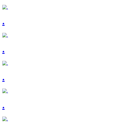
.
.
.
.