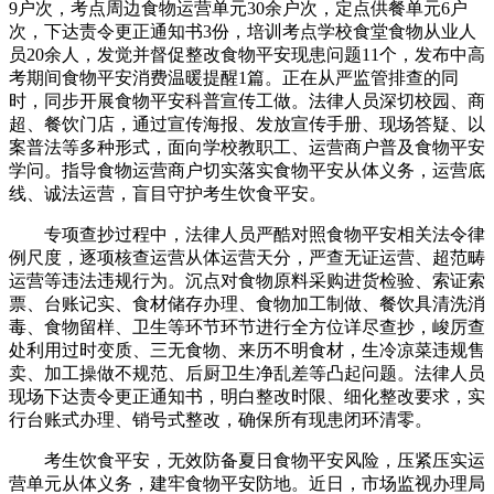
9户次，考点周边食物运营单元30余户次，定点供餐单元6户
次，下达责令更正通知书3份，培训考点学校食堂食物从业人
员20余人，发觉并督促整改食物平安现患问题11个，发布中高
考期间食物平安消费温暖提醒1篇。正在从严监管排查的同
时，同步开展食物平安科普宣传工做。法律人员深切校园、商
超、餐饮门店，通过宣传海报、发放宣传手册、现场答疑、以
案普法等多种形式，面向学校教职工、运营商户普及食物平安
学问。指导食物运营商户切实落实食物平安从体义务，运营底
线、诚法运营，盲目守护考生饮食平安。
专项查抄过程中，法律人员严酷对照食物平安相关法令律
例尺度，逐项核查运营从体运营天分，严查无证运营、超范畴
运营等违法违规行为。沉点对食物原料采购进货检验、索证索
票、台账记实、食材储存办理、食物加工制做、餐饮具清洗消
毒、食物留样、卫生等环节环节进行全方位详尽查抄，峻厉查
处利用过时变质、三无食物、来历不明食材，生冷凉菜违规售
卖、加工操做不规范、后厨卫生净乱差等凸起问题。法律人员
现场下达责令更正通知书，明白整改时限、细化整改要求，实
行台账式办理、销号式整改，确保所有现患闭环清零。
考生饮食平安，无效防备夏日食物平安风险，压紧压实运
营单元从体义务，建牢食物平安防地。近日，市场监视办理局