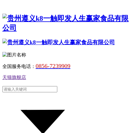
0856-7239909
全国服务电话：
天猫旗舰店