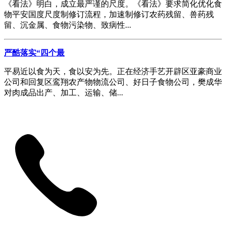
《看法》明白，成立最严谨的尺度。《看法》要求简化优化食
物平安国度尺度制修订流程，加速制修订农药残留、兽药残
留、沉金属、食物污染物、致病性...
严酷落实“四个最
平易近以食为天，食以安为先。正在经济手艺开辟区亚豪商业
公司和回复区鸾翔农产物物流公司、好日子食物公司，樊成华
对肉成品出产、加工、运输、储...