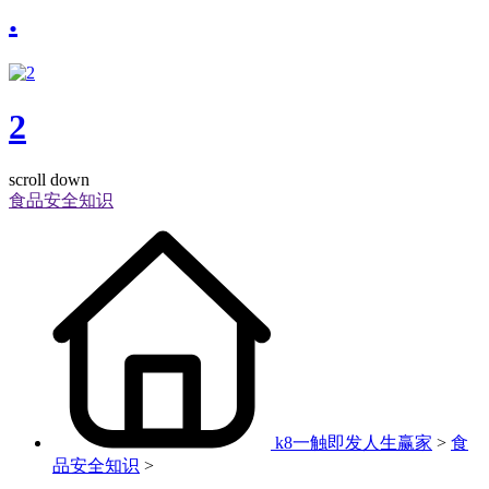
.
2
scroll down
食品安全知识
k8一触即发人生赢家
>
食
品安全知识
>