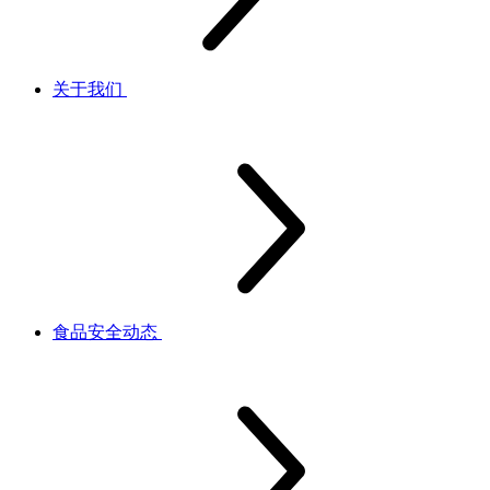
关于我们
食品安全动态