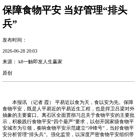
保障食物平安 当好管理“排头
兵”
发布时间：
2026-06-28 20:03
来源： k8一触即发人生赢家
原创
本报讯 （记者 霞） 平易近以食为天，食以安为先。保障
食物平安，既是人平易近的平易近生工程，也是捍卫吕梁对外
抽象的主要窗口。离石区全面贯彻习总关于食物平安的主要批
示，积极践行食物平安“四个最严”要求，以创开国家级食物平
安城市为引领，奏响食物平安示范建立“冲锋号”，当好食物平
安分析管理“排头兵”。强化监管，以深度严密食物平安组织带