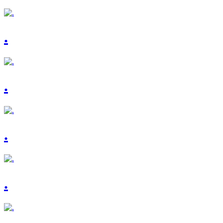
.
.
.
.