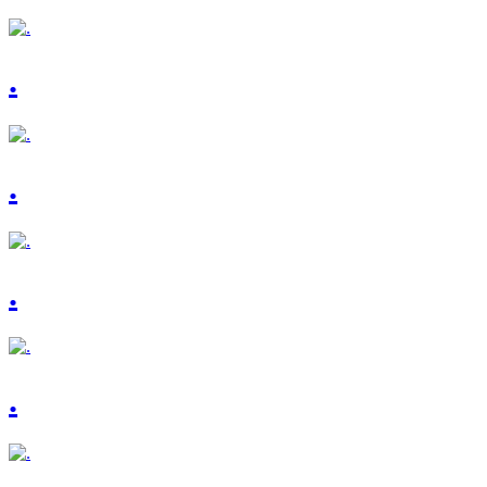
.
.
.
.