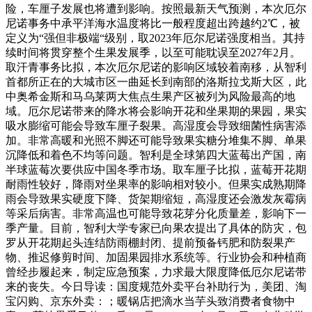
险，车厘子发展也将遭到影响。按照最新天气预测，本次厄尔
尼诺事务中承平洋海水温度将比一般程度超出跨越约2℃，被
定义为“强但非极端“级别，取2023年厄尔尼诺强度相当。其持
续时间将贯穿整个生果发展季，以至可能耽误至2027年2月。
取汗青事务比拟，本次厄尔尼诺的影响区域较着南移，从智利
首都所正在的大城市区一曲延长到南部的洛斯拉戈斯大区，此
中奥希金斯和马乌莱两大焦点生果产区被列为风险最高的地
域。厄尔尼诺带来的降水将会影响开花和坐果期的果园，果实
吸水膨缩可能会导致车厘子裂果。高湿度会导致细菌性病害添
加。非常高暖和光照不脚还可能导致果实糖分堆集不脚、单果
沉降低和着色不均等问题。智利是全球第四大蓝莓出产国，南
半球蓝莓次要供应中国冬季市场。取车厘子比拟，蓝莓开花期
耐雨性较好，降雨对坐果率的影响相对较小。但果实成熟期降
雨会导致果实硬度下降、货架期缩短，高湿度还会激发灰霉病
等采后病害。非常高温也可能导致花芽分化质量差，影响下一
季产量。目前，智利大学专家已向果农提出了具体的防灾，包
罗从开花期起头连结防雨棚封闭、提前预备钙肥和防裂果产
物、推迟修剪时间、加固果园排水系统等。行业协会和种植商
曾经步履起来，制定应急预案，力求最大限度降低厄尔尼诺带
来的丧失。今日导读：国度规范外卖平台补助行为，美团、淘
宝闪购、京东外卖：；暖锅店把滴水当芋头致消费者食物中