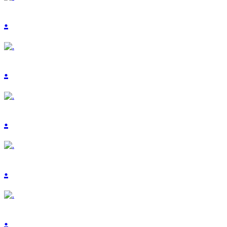
.
.
.
.
.