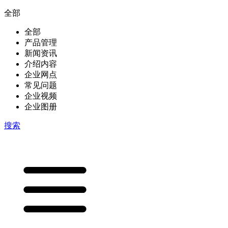
全部
全部
产品管理
新闻资讯
介绍内容
企业网点
常见问题
企业视频
企业图册
搜索