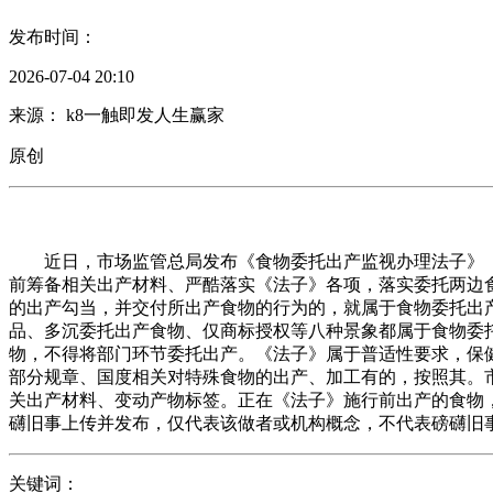
发布时间：
2026-07-04 20:10
来源： k8一触即发人生赢家
原创
近日，市场监管总局发布《食物委托出产监视办理法子》（以
前筹备相关出产材料、严酷落实《法子》各项，落实委托两边
的出产勾当，并交付所出产食物的行为的，就属于食物委托出
品、多沉委托出产食物、仅商标授权等八种景象都属于食物委
物，不得将部门环节委托出产。《法子》属于普适性要求，保
部分规章、国度相关对特殊食物的出产、加工有的，按照其。市
关出产材料、变动产物标签。正在《法子》施行前出产的食物
礴旧事上传并发布，仅代表该做者或机构概念，不代表磅礴旧
关键词：