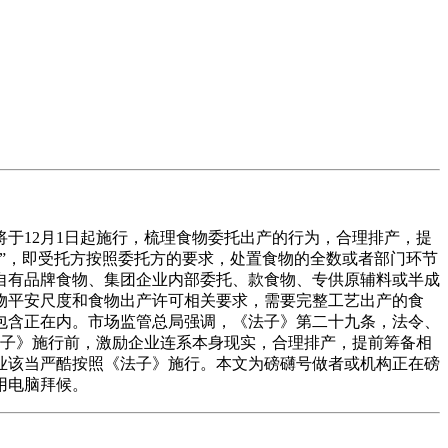
12月1日起施行，梳理食物委托出产的行为，合理排产，提
”，即受托方按照委托方的要求，处置食物的全数或者部门环节
自有品牌食物、集团企业内部委托、款食物、专供原辅料或半成
物平安尺度和食物出产许可相关要求，需要完整工艺出产的食
包含正在内。市场监管总局强调，《法子》第二十九条，法令、
《法子》施行前，激励企业连系本身现实，合理排产，提前筹备相
业该当严酷按照《法子》施行。本文为磅礴号做者或机构正在磅
用电脑拜候。