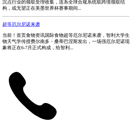
沉点行业的领取受理收集，连系全球合规系统取跨境领取结
构，或无望正在美墨世界杯赛事期间...
超等厄尔尼诺来袭
当前！首页食物资讯国际食物超等厄尔尼诺来袭，智利大学生
物天气学传授费尔南多・桑蒂巴涅斯发出，一场强厄尔尼诺现
象将正在6-7月正式构成，给智利...