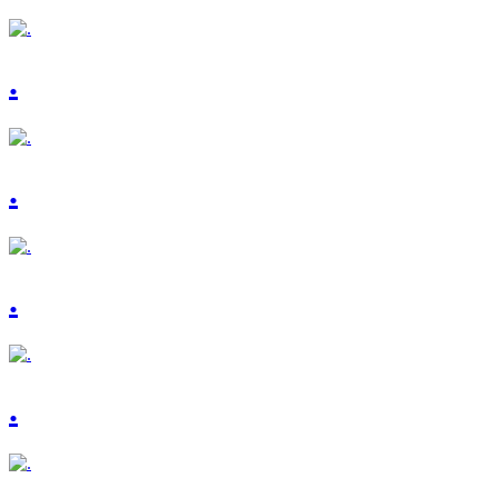
.
.
.
.