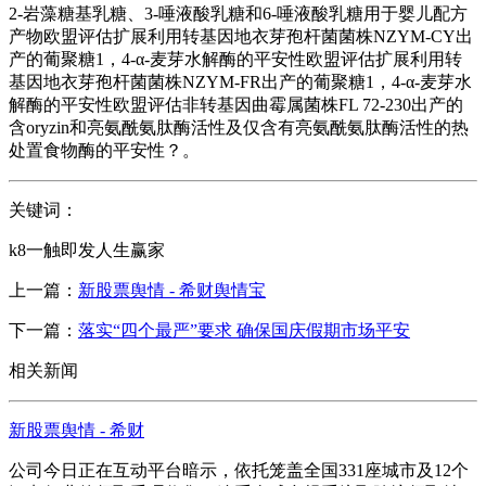
2-岩藻糖基乳糖、3-唾液酸乳糖和6-唾液酸乳糖用于婴儿配方
产物欧盟评估扩展利用转基因地衣芽孢杆菌菌株NZYM-CY出
产的葡聚糖1，4-α-麦芽水解酶的平安性欧盟评估扩展利用转
基因地衣芽孢杆菌菌株NZYM-FR出产的葡聚糖1，4-α-麦芽水
解酶的平安性欧盟评估非转基因曲霉属菌株FL 72-230出产的
含oryzin和亮氨酰氨肽酶活性及仅含有亮氨酰氨肽酶活性的热
处置食物酶的平安性？。
关键词：
k8一触即发人生赢家
上一篇：
新股票舆情 - 希财舆情宝
下一篇：
落实“四个最严”要求 确保国庆假期市场平安
相关新闻
新股票舆情 - 希财
公司今日正在互动平台暗示，依托笼盖全国331座城市及12个