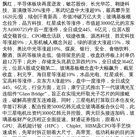
飘红，半导体板块再度迸发，敏芯股份、长光华芯、翱捷科
技、富满微等20%涨停，寒武纪盘中大涨超9%，最高攀升至
1620元/股，续创汗青新高，市值冲破万亿大关；玻璃基板概
念拉升，晶方科技、红星成长等涨停，市值超3000亿元的京东
方A(000725)午后一度涨停，全日成交445。6亿元，位居A股
成交额首位。CPO概念活跃，锐捷收集、源杰科技、胜宏科技
等涨超9%；人形机械人概念兴起，绿的谐波大涨超15%，埃
夫特、奥比中光等涨超10%。煤炭、银行、安全、食物饮料、
酿酒、医药等板块走低。值得留意的是，收盘跌停板上封单仍
超12万手；此外，存储龙头兆易立异跌约3%，全日成交364亿
元，位居A股成交额第二。玻璃基板概念盘中大幅飙升，截至
收盘，利元亨、海目星等涨超10%，水晶光电、红星成长、莱
宝高科等涨停，京东方A涨超9%，盘中一度涨停，全日成交
445。6亿元，行业方面，近日，康宁正式推出下一代玻璃光互
连组件“Glass Bridge”，旨正在实现光纤取光子芯片的间接毗
连，破解高密度互连难题。同时，三星电机打算取日本住友化
学签订和谈，配合投资5000亿韩元成立玻璃基板合伙公司，此
中三星电机出资约3000亿韩元并控股。两大巨头接连加码，玻
璃基板财产化历程正全面提速。财通证券指出，跟着AI
GPU、高机能计较（HPC）、Chiplet、HBM及CPO等手艺快
速成长，先辈封拆正朝着大尺寸、高带宽、低功耗标的目的演