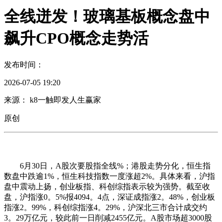
全线迸发！玻璃基板概念盘中
飙升CPO概念走势活
发布时间：
2026-07-05 19:20
来源： k8一触即发人生赢家
原创
6月30日，A股次要股指全线%；港股走势分化，恒生指
数盘中跌逾1%，恒生科技指数一度涨超2%。具体来看，沪指
盘中震动上扬，创业板指、科创综指表示较为强势。截至收
盘，沪指涨0。5%报4094。4点，深证成指涨2。48%，创业板
指涨2。99%，科创综指涨4。29%，沪深北三市合计成交约
3。29万亿元，较此前一日削减2455亿元。A股市场超3000股