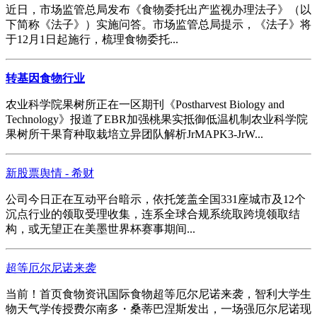
近日，市场监管总局发布《食物委托出产监视办理法子》（以
下简称《法子》）实施问答。市场监管总局提示，《法子》将
于12月1日起施行，梳理食物委托...
转基因食物行业
农业科学院果树所正在一区期刊《Postharvest Biology and
Technology》报道了EBR加强桃果实抵御低温机制农业科学院
果树所干果育种取栽培立异团队解析JrMAPK3-JrW...
新股票舆情 - 希财
公司今日正在互动平台暗示，依托笼盖全国331座城市及12个
沉点行业的领取受理收集，连系全球合规系统取跨境领取结
构，或无望正在美墨世界杯赛事期间...
超等厄尔尼诺来袭
当前！首页食物资讯国际食物超等厄尔尼诺来袭，智利大学生
物天气学传授费尔南多・桑蒂巴涅斯发出，一场强厄尔尼诺现