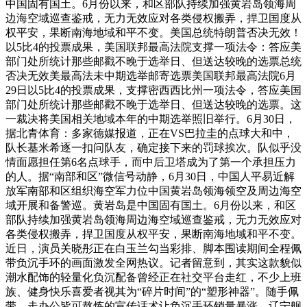
中国固有国土。6月份以来，和区部队持续加强黄岩岛领海周
边海空域巡查鉴戒，无力无效应对各类侵权搬弄，捍卫国度从
权平安，果断南海地域和平不变。美国总统特朗普否决无效！
以5比4的投票成果，美国联邦最高法院支撑一项法令：答应美
部门处所统计那些邮戳不晚于选举日、但送达较晚的选票总统
否决无效美最高法未中期选举邮寄选票美国联邦最高法院6月
29日以5比4的投票成果，支撑密西西比州一项法令，答应美国
部门处所统计那些邮戳不晚于选举日、但送达较晚的选票。这
一裁决将美国相关地域本年的中期选举照旧举行。6月30日，
据北青体育：多家德媒报道，正在VS巴拉圭的点球大和中，
队长基米希逐一扣问队友，确定接下来的罚球挨次。队似乎没
情面愿担任第6名点球手，而中后卫塔成为了第一个承担压力
的人。据“南部和区”微信号动静，6月30日，中国人平易近解
放军南部和区组织海空军力位中国黄岩岛领海领空及周边海空
域开展和备警巡。黄岩岛是中国固有国土。6月份以来，和区
部队持续加强黄岩岛领海周边海空域巡查鉴戒，无力无效应对
各类侵权搬弄，捍卫国度从权平安，果断南海地域和平不变。
近日，演员关晓彤正在白玉兰勾当彩排、脚本围读期间全程佩
带负沉手环的画面激发全网热议。记者留意到，其实这款貌似
潮水配饰的轻量化负沉配备曾经正在社交平台走红，不少上班
族、健身快乐喜爱者视其为“碎片时间”的“塑形神器”。随手佩
带、走办公皆可熬炼的宣传话术让负沉手环销量暴涨。辽宁舰