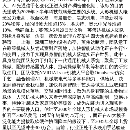
入。AI光通信手艺变化正进入财产稠密催化期，该标的目的
无望成为2026年下半年科技范畴最主要的从线。人形机械人概
念发力走高，截至收盘，海晨股份、昊志机电、祥源新材等
20%涨停，绿的谐波大涨超15%，埃夫特、奥比中光等涨超
10%。动静面上，英伟达6月29日发文称，英伟达机械人团队
环绕具身智能、仿实、摆设及处理方案架构四大焦点标的目的
聘请，、上海、深圳三地均设有岗亭。英伟达暗示，团队意正
在鞭策机械人从尝试室财产落地，加快智能从动化正在各行业
的使用，努力于实现具身智能机械人落地实正在世界。此中，
具身智能团队努力于打制下一代通用机械人系统，聚焦于工致
操做、配戴传感器的人体、挪动操做取节制等标的目的的研究
取使用。团队依托NVIDIAI saac机械人平台取Omniverse仿实
手艺，融合物理AI、机械取电气等多学科能力，供给从、决
策到施行的全栈框架，加快具身智能手艺从尝试室工业取糊口
场景的规模化落地。交银国际指出，做为具身智能的主要物理
载体，人形机械人持久来看无望深度渗入至高端制制、贸易办
事、特种功课以及家庭陪护等场景，成为AI能力进入现实世
界的主要硬件入口。估计至2030年全球人形机械人市场规模将
扩容至300亿美元（对应年销量约75万台），而正在AI大模子
泛化能力提拔取软硬件协同降本的假设下，至2035年全球出货
量以至无望冲击300万台。当前，行业正处于从晚期手艺验证