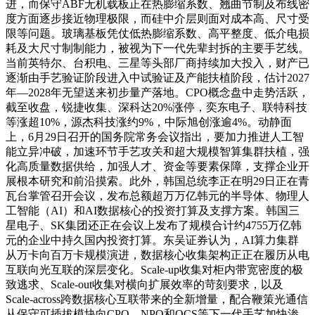
进，而保守ABF无机载板正在热膨缩系数、翘曲节制及布线密
度方面逐步接近物理极限，而硅中介层则面对成本高、尺寸受
限等问题。玻璃基板凭仗低热膨缩系数、高平整度、低介电损
耗及大尺寸制制能力，被视为下一代先辈封拆的主要手艺线。
当前英特尔、台积电、三星等头部厂商持续加大投入，财产已
逐渐由手艺验证阶段进入中试验证及产能扶植阶段，估计2027
年—2028年无望送来初步量产落地。CPO概念盘中走势活跃，
截至收盘，锐捷收集、深科达20%涨停，奕东电子、联特科技
等涨超10%，源杰科技涨约9%，中际旭创涨逾4%。动静面
上，6月29日召开的国务院常务会议指出，要加力推进人工智
能立异冲破，加速环节手艺攻关和超大规模智算集群扶植，强
化高质量数据供给，加强人才、资金等要素保障，支撑企业开
展根本研究和前沿摸索。此外，韩国总统李正在明29日正在青
瓦台掌管召开会议，发布总额超万万亿韩元的半导体、物理人
工智能（AI）和AI数据核心的投资打算及支撑方案。韩国三
星电子、SK集团还正在会议上发布了规模合计约4755万亿韩
元的企业中持久国内投资打算。东吴证券认为，AI算力集群
从万卡向百万卡规模演进，数据核心收集架构正正在履历从电
互联向光互联的深层变化。Scale-up收集对柜内带宽密度的极
致逃求、Scale-out收集对横向扩展效率的苛刻要求，以及
Scale-across跨数据核心互联带来的全新增量，配合鞭策光通信
从保守可插拔模块向CPO、NPO和OCS等下一代手艺加快渗