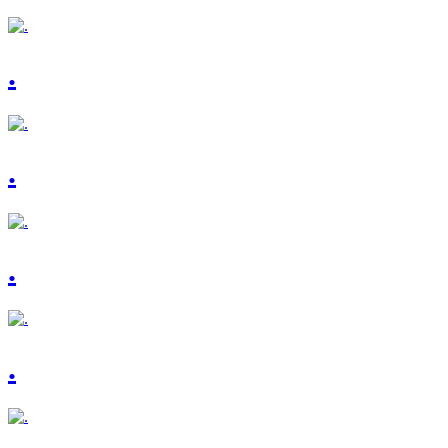
.
.
.
.