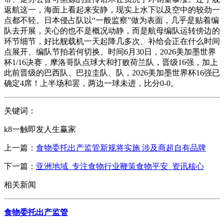
返航这一，海面上看起来安静，现实上水下以及空中的较劲一
点都不轻。日本侵占队以“一般监察”做为表面，几乎是贴着编
队去开展，关心的也不是概况动静，而是航母编队运转傍边的
环节细节，好比舰载机一天起降几多次、补给会正在什么时间
点展开、编队节拍若何切换。时间6月30日，2026美加墨世界
杯1/16决赛，摩洛哥队点球大和打败荷兰队，晋级16强，加上
此前晋级的巴西队、巴拉圭队、队，2026美加墨世界杯16强已
确定4席！上半场和罢，两边一球未进，比分0-0。
关键词：
k8一触即发人生赢家
上一篇：
食物委托出产监管新规将实施 涉及商超自有品牌
下一篇：
亚洲地域_专注食物行业鞭策食物平安_资讯核心
相关新闻
食物委托出产监管