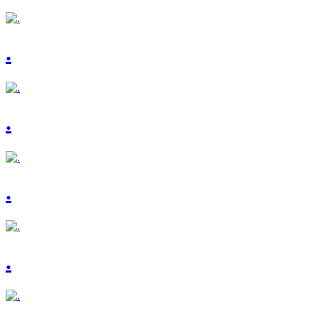
.
.
.
.