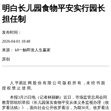
明白长儿园食物平安实行园长
担任制
发布时间：
2026-04-01 18:48
来源： k8一触即发人生赢家
原创
人 平易近 网 股 份 有 限 公 司 版 权 所 有 ，未 经 书 面
授 权 禁 止 使 用。
本报3月25日电（记者林丽鹂）近日，市场监管总局会同
教育部组织草拟《长儿园落实食物平安从体义务监视办理（收
罗看法稿）》，面向社会公开收罗看法，为期30天。收罗看法