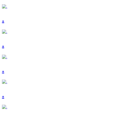
.
.
.
.