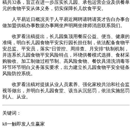
稿共32条，旨正在进一步压实长儿园、承包运营企业及供餐单
元的食物平安从体义务，切实保障长儿饮食平安。
人平易近日概况关于人平易近网聘请聘请英才告白办事合
做加盟供稿办事数据办事网坐声明网坐律师消息联系我们。
收罗看法稿提出，长儿园集顶用餐应公益、便当、健康的
准绳，明白长儿园食物平安实行园长担任制，依法配备食物平
安总监、平安员，落实“日管控、周排查、月安排”轨制机制，
并连系长儿园食物平安风险特点，环绕供餐模式选择、食材采
购验收、加工制做过程节制、高风险食物、餐饮具清洗消毒等
环节环节明白义务落实要求，出力建立长儿园食物平安全链条
风险防控系统。
收罗看法稿对提拔从业人员素养、强化家校共治和社会监
视等做出，并明白长儿园食堂、该当从沉惩罚，依法实施惩罚
到人、从业。
关键词：
k8一触即发人生赢家