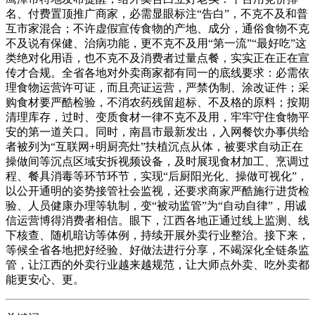
名、付费置顶推广商家，必需显眼标注“告白”，不克不及和普
互市家混合；不许虚假宣传食物的产地、成分，通俗食物不克
不及说有保健、治病功能，更不克不及用“第一流”“最好吃”这
类绝对化用语，也不克不及消费者过量点餐，实实正在正在宣
传才合规。全省各地对外卖商家都有同一的底线要求：必需依
理食物运营许可证，而且亮证运营，严禁伪制、涂改证件；采
购食材要严酷检验，不消农药残留超标、不及格的原料；按期
清理库存，过时、变质食材一律不克不及用，牢牢守住食物平
安的第一道关口。同时，南昌市最新发出，入网餐饮办事供给
者被列为“互联网+明厨亮灶”扶植沉点从体，被要求自动正在
操做间等沉点区域安拆视频设备，及时展现食材加工、烹调过
程、餐具消毒等环节环节，实现“后厨阳光化、操做可视化”，
以公开通明的姿势接管社会监视，还要求商家严酷施行进货检
验、人员健康办理等轨制，变“被动监管”为“自动自律”，用诚
信运营博得消费者相信。眼下，江西各地正通过线上监测、线
下核查、随机暗访等体例，持续开展外卖行业整治。接下来，
等候全省各地把好经验、好做法进行分享，不竭深化全链条监
管，让江西的外卖行业越来越规范，让大师点外卖、吃外卖都
能更安心、更。