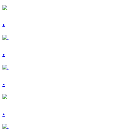
.
.
.
.