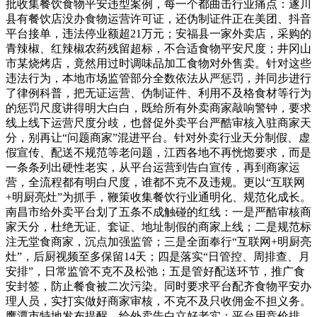
批收集餐饮食物平安违型案例，每一个都曲击行业痛点：遂川
县有餐饮店没办食物运营许可证，还伪制证件正在美团、抖音
平台接单，违法停业额超21万元；安福县一家外卖店，采购的
青辣椒、红辣椒农药残留超标，不合适食物平安尺度；井冈山
市某烧烤店，竟然用过时调味品加工食物对外售卖。针对这些
违法行为，本地市场监管部分全数依法从严惩罚，并同步进行
了律例科普，把无证运营、伪制证件、利用不及格食材等行为
的惩罚尺度讲得明大白白，既给所有外卖商家敲响警钟，要求
线上线下运营尺度分歧，也督促外卖平台严酷审核入驻商家天
分，别再让“问题商家”混进平台。针对外卖行业天分制假、虚
假宣传、配送不规范等老问题，江西各地不再恍惚要求，而是
一条条列出硬性老实，从平台运营到告白宣传，再到商家运
营，全流程都有明白尺度，谁都不克不及违规。更以“互联网
+明厨亮灶”为抓手，鞭策收集餐饮行业通明化、规范化成长。
南昌市给外卖平台划了五条不成触碰的红线：一是严酷审核商
家天分，杜绝无证、套证、地址制假的商家上线；二是规范标
注无堂食商家，沉点加强监管；三是全面奉行“互联网+明厨亮
灶”，后厨视频至多保留14天；四是落实“日管控、周排查、月
安排”，日常监管不克不及松弛；五是管好配送环节，推广食
安封签，防止餐食被二次污染。同时要求平台配齐食物平安办
理人员，实打实做好商家审核，不克不及只收佣金不担义务。
鹰潭市特地发布提醒，给外卖告白立好老实：平台用竞价排