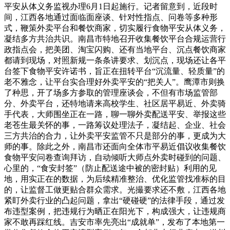
平安从体义务监视办理6月1日起施行。记者留意到，近段时
间，江西各地通过面临面座谈、针对性指点、问卷等多种形
式，鞭策外卖平台和餐饮商家，切实履行食物平安从体义务，
凝结多方共治共识。南昌市特地召开收集餐饮平台合规运营行
政指点会，把美团、淘宝闪购、还有当地平台、沉点餐饮商家
都请到现场，对照新规一条条讲要求、划沉点，现场还让各平
台签下食物平安许诺书，旨正在扭转平台“沉流量、轻质量”的
老不雅念，让平台实合理好外卖平安的“把关人”。鹰潭市则换
了种思，开了场多方参取的管理座谈会，不但有市场监管部
分、外卖平台，还特地请来高校学生、社区居平易近、外卖骑
手代表，大师围坐正在一路，聊一聊外卖配送平安、举报这些
老苍生最关怀的事，一路筹议处理法子，凝结起、企业、社会
三方共治的合力，让外卖平安监管不只是部分的事，更成为大
师的事。除此之外，南昌市还面向全体市平易近倡议收集餐饮
食物平安问卷查询拜访，自动倾听大师点外卖时碰到的问题、
心里的，“食安封签”（防止配送途中被的密封贴）利用的见
地，用实正在的数据，为后续精准整治、优化监管找准标的目
的，让监督工做更贴合群众需求。光撮要求还不敷，江西各地
紧盯外卖行业的凸起问题，拿出“硬碰硬”的法律手段，通过发
布违型案例，把违规行为晒正在阳光下，构成强大，让违规商
家不敢再踩红线。吉安市率先亮出“成就单”，发布了本地第一