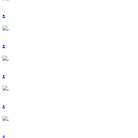
.
.
.
.
.