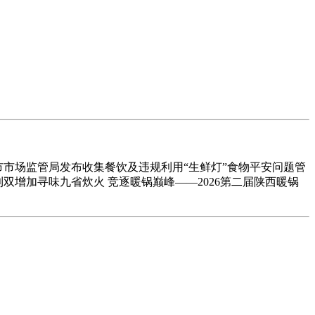
市市场监管局发布收集餐饮及违规利用“生鲜灯”食物平安问题管
利双增加寻味九省炊火 竞逐暖锅巅峰——2026第二届陕西暖锅