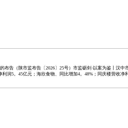
告（陕市监布告〔2026〕25号）市监砺剑·以案为鉴丨汉中
年净利润5。45亿元；海欣食物、同比增加4。48%；同庆楼营收净